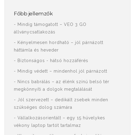
Főbb jellemzők
- Mindig támogatott – VEO 3 GO
állványcsatlakozás
- Kényelmesen hordható – jól párnázott
háttámla és heveder
- Biztonságos - hátsó hozzáférés
- Mindig védett – mindenhol jól párnázott
- Nincs babrálás – az élénk színű belső tér
megkönnyíti a dolgok megtalálását
- Jól szervezett – dedikált zsebek minden
szükséges dolog számára
- Vállalkozásorientált – egy 15 hüvelykes
vékony laptop tartót tartalmaz