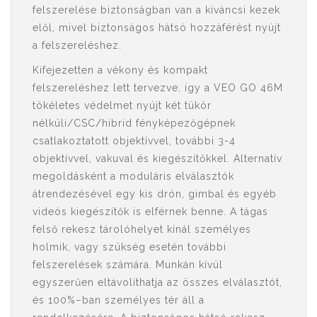
felszerelése biztonságban van a kíváncsi kezek
elől, mivel biztonságos hátsó hozzáférést nyújt
a felszereléshez.
Kifejezetten a vékony és kompakt
felszereléshez lett tervezve, így a VEO GO 46M
tökéletes védelmet nyújt két tükör
nélküli/CSC/hibrid fényképezőgépnek
csatlakoztatott objektívvel, további 3-4
objektívvel, vakuval és kiegészítőkkel. Alternatív
megoldásként a moduláris elválasztók
átrendezésével egy kis drón, gimbal és egyéb
videós kiegészítők is elférnek benne. A tágas
felső rekesz tárolóhelyet kínál személyes
holmik, vagy szükség esetén további
felszerelések számára. Munkán kívül
egyszerűen eltávolíthatja az összes elválasztót,
és 100%–ban személyes tér áll a