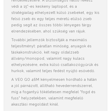
rendelkezésére. A biztonságos hátsó rekesz
védi a 15"-es keskeny laptopot, és a
stratégiailag elhelyezett külső zsebeket, egy kis
felső zseb és egy teljes méretű elülső zseb
pedig segít az összes többi lényeges tárgy
elrendezésében, ahol szükség van rájuk.
További jellemzők biztosítják a maximális
teljesítményt: páratlan minőség, anyagok és
táskakonstrukció, két nagy oldalzseb
állvány/monopod, valamint nagy kulacs
elhelyezésére, extra külső csatlakozógyűrűk és
hurkok, valamint teljes fedést nyújtó esővédő.
A VEO GO 46M kényelmesen hordható a hátán
a jól párnázott, állítható hevederrendszerrel,
míg a fogantyú tökéletesen megfelel "fogd és
fuss" helyzetekben, valamint megfelelő
akasztási megoldást kínál.