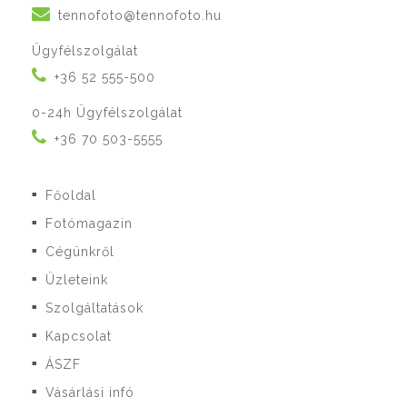
tennofoto@tennofoto.hu
Ügyfélszolgálat
+36 52 555-500
0-24h Ügyfélszolgálat
+36 70 503-5555
Főoldal
■
Fotómagazin
■
Cégünkről
■
Üzleteink
■
Szolgáltatások
■
Kapcsolat
■
ÁSZF
■
Vásárlási infó
■