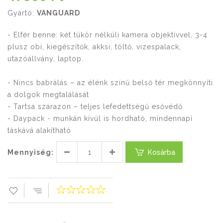
Gyártó:
VANGUARD
- Elfér benne: két tükör nélküli kamera objektívvel, 3-4
plusz obi, kiegészítők, akksi, töltő, vizespalack,
utazóállvány, laptop.
- Nincs babrálás – az élénk színű belső tér megkönnyíti
a dolgok megtalálását
- Tartsa szárazon – teljes lefedettségű esővédő
- Daypack - munkán kívül is hordható, mindennapi
táskává alakítható
Mennyiség:
Kosárba