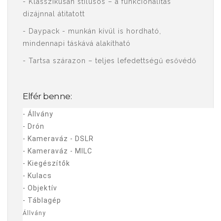
- Klasszikusan stílusos – a funkcionalitás
dizájnnal átitatott
- Daypack - munkán kívül is hordható,
mindennapi táskává alakítható
- Tartsa szárazon – teljes lefedettségű esővédő
Elfér benne:
- Állvány
- Drón
- Kameraváz - DSLR
- Kameraváz - MILC
- Kiegészítők
- Kulacs
- Objektív
- Táblagép
Állvány