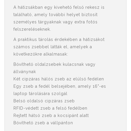
A hátizsákban egy kivehető felső rekesz is
található, amely további helyet biztosít
személyes tárgyaknak vagy extra fotós
felszereléseknek.
A praktikus tárolás érdekében a hátizsákot
számos zsebbel látták el, amelyek a
következőkre alkalmasak:
Bővíthető oldalzsebek kulacsnak vagy
állványnak
Két cipzáras hálós zseb az elülső fedélen
Egy zseb a fedél belsejében, amely 16"-es
laptop tárolására szolgál
Belső oldalsó cipzáras zseb
RFID-védett zseb a felső fedélben
Rejtett hátsó zseb a kocsipánt alatt
Bővíthető zseb a vállpánton