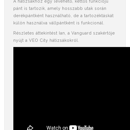
A hátizsákhoz egy levehető, kettős funkciójú
pánt is tartozik, amely hosszabb utak során
derékpántként használható, de a tartozéktáskát
külön használva vállpántként is funkcionál.
Részletes áttekintést Ian, a Vanguard szakértője
nyújt a VEO City hátizsákokról.