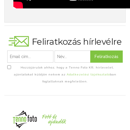
Feliratkozás hírlevélre
Feliratkozás
Hozzájárulok ahhoz, hogy a Tenno Foto Kft. hírlevelet,
ajánlatokat küldjön nekem az
Adatkezelési tájékoztató
ban
foglaltaknak megfelelően.