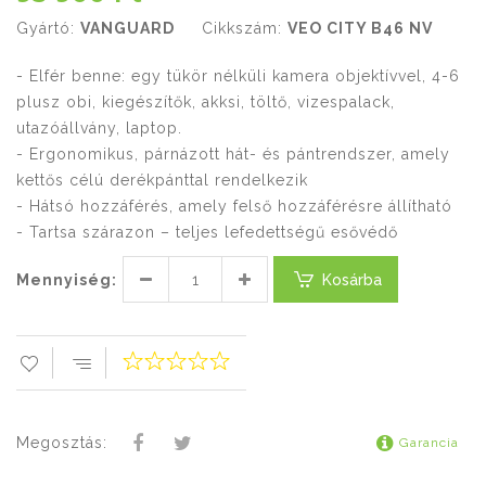
Gyártó:
VANGUARD
Cikkszám:
VEO CITY B46 NV
- Elfér benne: egy tükör nélküli kamera objektívvel, 4-6
plusz obi, kiegészítők, akksi, töltő, vizespalack,
utazóállvány, laptop.
- Ergonomikus, párnázott hát- és pántrendszer, amely
kettős célú derékpánttal rendelkezik
- Hátsó hozzáférés, amely felső hozzáférésre állítható
- Tartsa szárazon – teljes lefedettségű esővédő
Mennyiség:
Kosárba
Megosztás:
Garancia