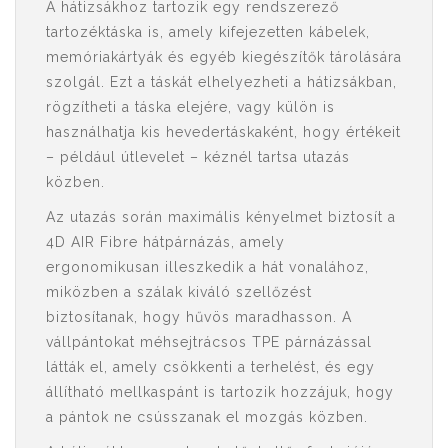
A hátizsákhoz tartozik egy rendszerező
tartozéktáska is, amely kifejezetten kábelek,
memóriakártyák és egyéb kiegészítők tárolására
szolgál. Ezt a táskát elhelyezheti a hátizsákban,
rögzítheti a táska elejére, vagy külön is
használhatja kis hevedertáskaként, hogy értékeit
– például útlevelet – kéznél tartsa utazás
közben.
Az utazás során maximális kényelmet biztosít a
4D AIR Fibre hátpárnázás, amely
ergonomikusan illeszkedik a hát vonalához,
miközben a szálak kiváló szellőzést
biztosítanak, hogy hűvös maradhasson. A
vállpántokat méhsejtrácsos TPE párnázással
látták el, amely csökkenti a terhelést, és egy
állítható mellkaspánt is tartozik hozzájuk, hogy
a pántok ne csússzanak el mozgás közben.