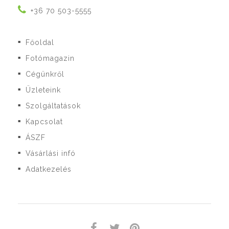
+36 70 503-5555
Főoldal
■
Fotómagazin
■
Cégünkről
■
Üzleteink
■
Szolgáltatások
■
Kapcsolat
■
ÁSZF
■
Vásárlási infó
■
Adatkezelés
■