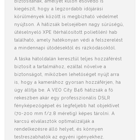
biztosítanak, amelyet külön esővédő is
kiegészít, hogy a legzordabb időjárási
körülmények között is megbízható védelmet
nyújtson. A hátizsák belsejében nagy sűrűségű,
ütéselnyelő XPE (térhálósított polietilén) hab
található, amely hatékonyan védi a felszerelést
a mindennapi ütődésektől és rázkódásoktól.
A táska hátoldalán keresztül teljes hozzáférést
biztosít a tartalmához, ezáltal növelve a
biztonságot, miközben lehetőséget nyújt arra
is, hogy a kamerához gyorsan hozzáférjen, ha
úgy állítja be. A VEO City B46 hátizsák a fő
rekeszben akár egy professzionális DSLR
fényképezőgépet és legfeljebb hat objektívet
(70-200 mm f/2.8 méretig) képes tárolni. A
karcsú elválasztók optimalizálják a
rendelkezésre álló helyet, és könnyen
testreszabhatók az egyéni igényekhez.