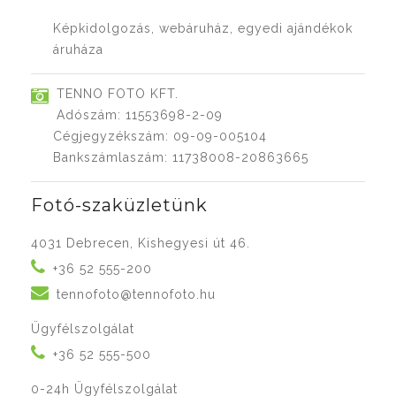
Képkidolgozás, webáruház, egyedi ajándékok
áruháza
TENNO FOTO KFT.
Adószám: 11553698-2-09
Cégjegyzékszám: 09-09-005104
Bankszámlaszám: 11738008-20863665
Fotó-szaküzletünk
4031 Debrecen, Kishegyesi út 46.
+36 52 555-200
tennofoto@tennofoto.hu
Ügyfélszolgálat
+36 52 555-500
0-24h Ügyfélszolgálat