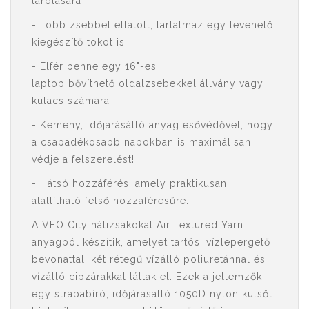
tárolására
- Több zsebbel ellátott, tartalmaz egy levehető
kiegészítő tokot is.
- Elfér benne egy 16"-es
laptop bővíthető oldalzsebekkel állvány vagy
kulacs számára
- Kemény, időjárásálló anyag esővédővel, hogy
a csapadékosabb napokban is maximálisan
védje a felszerelést!
- Hátsó hozzáférés, amely praktikusan
átállítható felső hozzáférésűre.
A VEO City hátizsákokat Air Textured Yarn
anyagból készítik, amelyet tartós, vízlepergető
bevonattal, két rétegű vízálló poliuretánnal és
vízálló cipzárakkal láttak el. Ezek a jellemzők
egy strapabíró, időjárásálló 1050D nylon külsőt