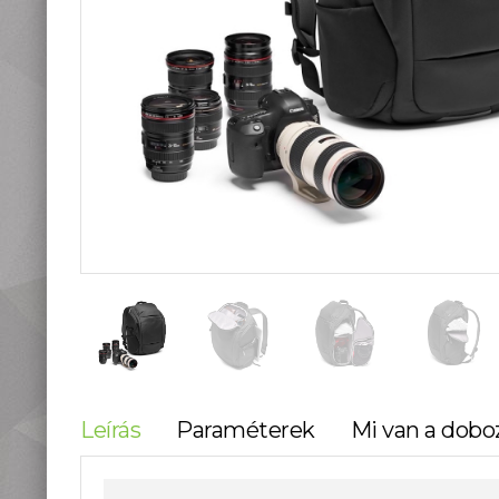
teleszkópok
Táskák, tokok
Okostelefon
kiegészítők
Könyvek
Fűthető ruházat
Fotóalbum, képkeret
Stúdió és labor
kellékek
Használt termékeink
Szúnyogriasztók
Mikroszkópok és
nagyítók
Lámpa, Fejlámpa
Hőkamera és éjjellátó
Időjárás állomás,
Leírás
Paraméterek
Mi van a dobo
hőmérő, óra
Vadkamerák