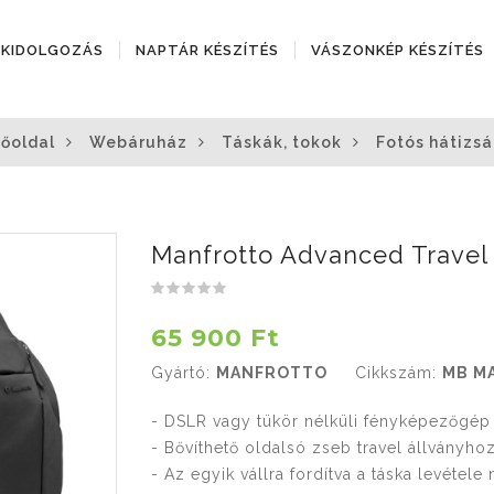
ÓKIDOLGOZÁS
NAPTÁR KÉSZÍTÉS
VÁSZONKÉP KÉSZÍTÉS
Főoldal
Webáruház
Táskák, tokok
Fotós hátizsá
Manfrotto Advanced Travel M
65 900 Ft
Gyártó:
MANFROTTO
Cikkszám:
MB MA
- DSLR vagy tükör nélküli fényképezőgép 
- Bővíthető oldalsó zseb travel állványh
- Az egyik vállra fordítva a táska levétele