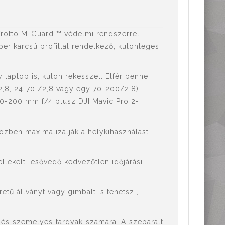
frotto M-Guard ™ védelmi rendszerrel
per karcsú profillal rendelkező, különleges
aptop is, külön rekesszel. Elfér benne
2,8, 24-70 /2,8 vagy egy 70-200/2,8).
 70-200 mm f/4 plusz DJI Mavic Pro 2-
özben maximalizálják a helykihasználást..
mellékelt esővédő kedvezőtlen időjárási
etű állványt vagy gimbalt is tehetsz ,
k és személyes tárgyak számára. A szeparált