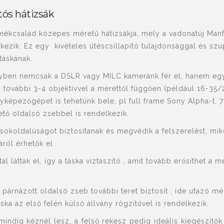
tós hátizsák
rmékcsalád közepes méretű hátizsákja, mely a vadonatúj Man
lkezik. Ez egy kivételes ütéscsillapító tulajdonsággal és szu
táskának.
yben nemcsak a DSLR vagy MILC kameránk fér el, hanem egy l
további 3-4 objektívvel a mérettől függően (például 16-35/
nyképezőgépet is tehetünk bele, pl full frame Sony Alpha-t,
hető oldalsó zsebbel is rendelkezik.
sokoldalúságot biztosítanak és megvédik a felszerelést, mik
ról érhetők el .
 láttak el, így a táska víztaszító , amit tovább erősíthet a 
párnázott oldalsó zseb további teret biztosít , ide utazó mér
ka az első felén külső állvány rögzítővel is rendelkezik.
ndig kéznél lesz, a felső rekesz pedig ideális kiegészítő