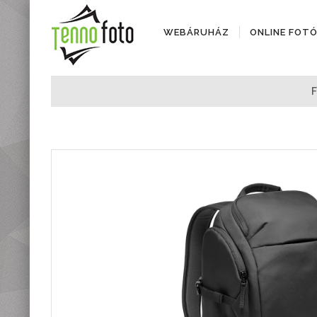
WEBÁRUHÁZ
ONLINE FOT
Fényképezőgépek
Objektívek
Objektív kiegészítők
Instax termékek
Videótechnika
Áramforrások
Adattárolók
Tisztító eszközök
Állványok
Diktafonok, Diktafon
tartozékok
Markolatok
Vakuk
Távcsövek,