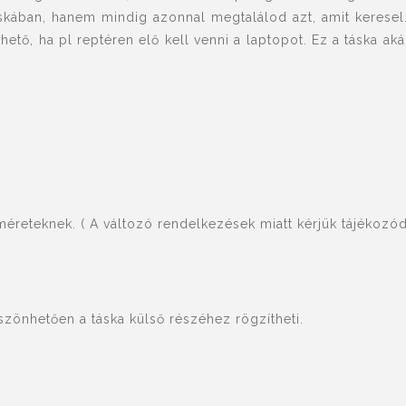
 táskában, hanem mindig azonnal megtalálod azt, amit keresel
ető, ha pl reptéren elő kell venni a laptopot. Ez a táska aká
reteknek. ( A változó rendelkezések miatt kérjük tájékozódj
szönhetően a táska külső részéhez rögzítheti.