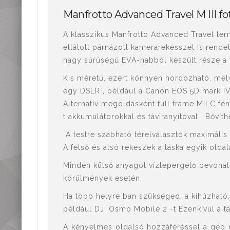
Mérőműszerek,
Manfrotto Advanced Travel M III fo
mérőeszközök
Kiegészítők,
A klasszikus Manfrotto Advanced Travel te
tartozékok
ellátott párnázott kamerarekesszel is rende
nagy sűrűségű EVA-habból készült része a 
Kis méretű, ezért könnyen hordozható, mel
egy DSLR , például a Canon EOS 5D mark IV 
Alternatív megoldásként full frame MILC fé
t akkumulátorokkal és távirányítóval. Bővít
A testre szabható térelválasztók maximális 
A felső és alsó rekeszek a táska egyik oldalá
Minden külső anyagot vízlepergető bevonattal
körülmények esetén.
Ha több helyre ban szükséged, a kihúzható, 
például DJI Osmo Mobile 2 -t Ezenkívül a tás
A kényelmes oldalsó hozzáféréssel a gép mi