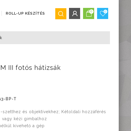
0
0
ROLL-UP KÉSZÍTÉS
BEJELENTKEZÉS/REGISZTRÁCIÓ
k
Bejelentkezés
Regisztráció
Elfelejtett jelszó
 III fotós hátizsák
3-BP-T
-szetthez és objektívekhez; Kétoldali hozzáférés
oz vagy kézi gimbalhoz
 nélkül kivehető a gép