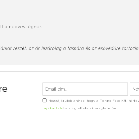
áll a nedvességnek.
nlat részét, az ár kizárólag a táskára és az esővédőre tartozik
re
Hozzájárulok ahhoz, hogy a Tenno Foto Kft. hírl
tájékoztató
ban foglaltaknak megfelelően.