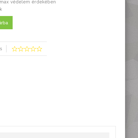
 a max védelem érdekében
k
árba
s