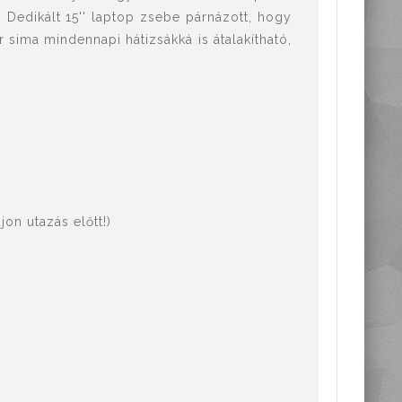
. Dedikált 15'' laptop zsebe párnázott, hogy
r sima mindennapi hátizsákká is átalakítható,
on utazás előtt!)