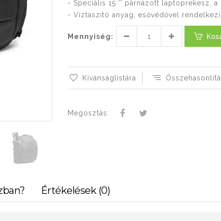
- Speciális 15 '' párnázott laptoprekesz,
- Víztaszító anyag, esővédővel rendelkezi
Mennyiség:
Kos
Kívánságlistára
Összehasonlítá
Megosztás:
zban?
Értékelések (0)