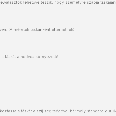
elválasztók lehetővé teszik, hogy személyre szabja táskáján
ben. (A méretek táskánként eltérhetnek)
 a táskát a nedves környezettől
oztassa a táskát a szíj segítségével bármely standard guruló