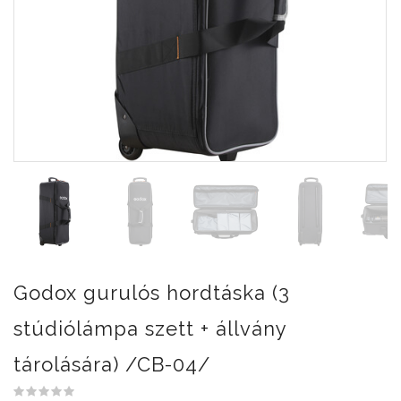
Godox gurulós hordtáska (3
stúdiólámpa szett + állvány
tárolására) /CB-04/