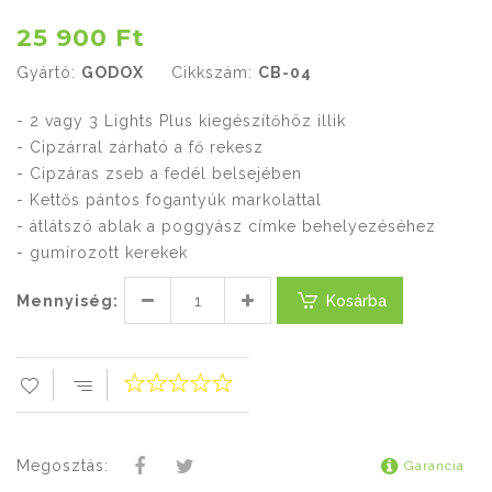
25 900 Ft
Gyártó:
GODOX
Cikkszám:
CB-04
- 2 vagy 3 Lights Plus kiegészítőhöz illik
- Cipzárral zárható a fő rekesz
- Cipzáras zseb a fedél belsejében
- Kettős pántos fogantyúk markolattal
- átlátszó ablak a poggyász címke behelyezéséhez
- gumírozott kerekek
Mennyiség:
Kosárba
Megosztás:
Garancia