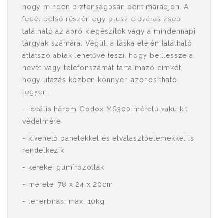
hogy minden biztonságosan bent maradjon. A
fedél belső részén egy plusz cipzáras zseb
található az apró kiegészítők vagy a mindennapi
tárgyak számára. Végül, a táska elején található
átlátszó ablak lehetővé teszi, hogy beillessze a
nevét vagy telefonszámát tartalmazó címkét,
hogy utazás közben könnyen azonosítható
legyen.
- ideális három Godox MS300 méretű vaku kit
védelmére
- kivehető panelekkel és elválasztóelemekkel is
rendelkezik
- kerekei gumírozottak
- mérete: 78 x 24 x 20cm
- teherbírás: max. 10kg