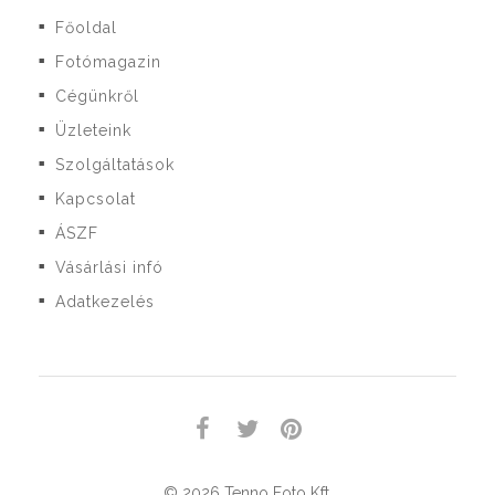
Főoldal
■
Fotómagazin
■
Cégünkről
■
Üzleteink
■
Szolgáltatások
■
Kapcsolat
■
ÁSZF
■
Vásárlási infó
■
Adatkezelés
■
© 2026 Tenno Foto Kft.