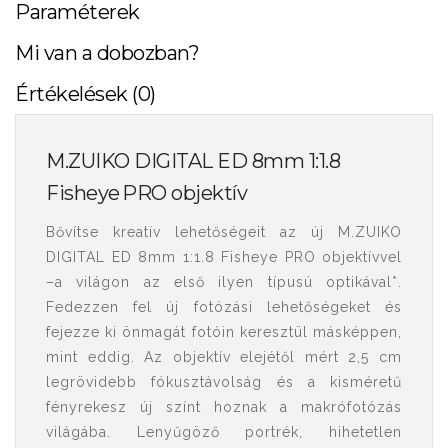
Paraméterek
Mi van a dobozban?
Értékelések (0)
M.ZUIKO DIGITAL ED 8mm 1:1.8
Fisheye PRO objektív
Bővítse kreatív lehetőségeit az új M.ZUIKO
DIGITAL ED 8mm 1:1.8 Fisheye PRO objektívvel
–a világon az első ilyen típusú optikával*.
Fedezzen fel új fotózási lehetőségeket és
fejezze ki önmagát fotóin keresztül másképpen,
mint eddig. Az objektív elejétől mért 2,5 cm
legrövidebb fókusztávolság és a kisméretű
fényrekesz új színt hoznak a makrófotózás
világába. Lenyűgöző portrék, hihetetlen