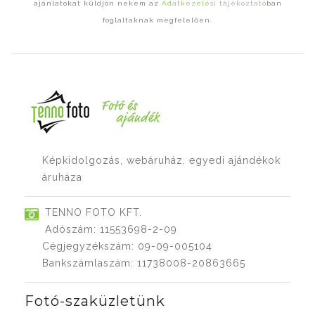
ajánlatokat küldjön nekem az
Adatkezelési tájékoztató
ban
foglaltaknak megfelelően.
Képkidolgozás, webáruház, egyedi ajándékok
áruháza
TENNO FOTO KFT.
Adószám: 11553698-2-09
Cégjegyzékszám: 09-09-005104
Bankszámlaszám: 11738008-20863665
Fotó-szaküzletünk