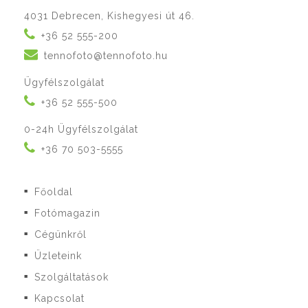
4031 Debrecen, Kishegyesi út 46.
+36 52 555-200
tennofoto@tennofoto.hu
Ügyfélszolgálat
+36 52 555-500
0-24h Ügyfélszolgálat
+36 70 503-5555
Főoldal
■
Fotómagazin
■
Cégünkről
■
Üzleteink
■
Szolgáltatások
■
Kapcsolat
■