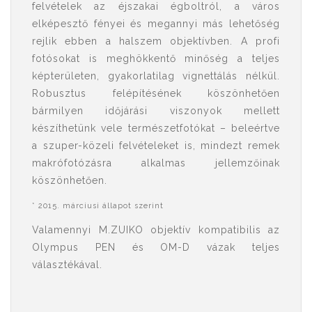
felvételek az éjszakai égboltról, a város
elképesztő fényei és megannyi más lehetőség
rejlik ebben a halszem objektívben. A profi
fotósokat is meghökkentő minőség a teljes
képterületen, gyakorlatilag vignettálás nélkül.
Robusztus felépítésének köszönhetően
bármilyen időjárási viszonyok mellett
készíthetünk vele természetfotókat – beleértve
a szuper-közeli felvételeket is, mindezt remek
makrófotózásra alkalmas jellemzőinak
köszönhetően.
* 2015. márciusi állapot szerint
Valamennyi M.ZUIKO objektív kompatibilis az
Olympus PEN és OM-D vázak teljes
választékával.