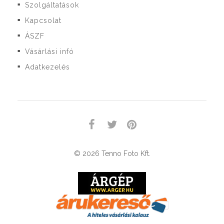
Szolgáltatások
■
Kapcsolat
■
ÁSZF
■
Vásárlási infó
■
Adatkezelés
■
© 2026 Tenno Foto Kft.