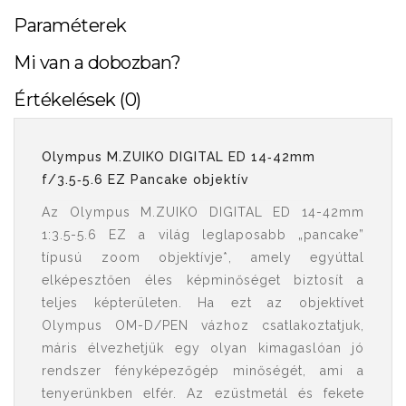
Paraméterek
Mi van a dobozban?
Értékelések (0)
Olympus M.ZUIKO DIGITAL ED 14‑42mm
f/3.5‑5.6 EZ Pancake objektív
Az Olympus M.ZUIKO DIGITAL ED 14-42mm
1:3.5-5.6 EZ a világ leglaposabb „pancake”
típusú zoom objektívje*, amely egyúttal
elképesztően éles képminőséget biztosít a
teljes képterületen. Ha ezt az objektívet
Olympus OM-D/PEN vázhoz csatlakoztatjuk,
máris élvezhetjük egy olyan kimagaslóan jó
rendszer fényképezőgép minőségét, ami a
tenyerünkben elfér. Az ezüstmetál és fekete