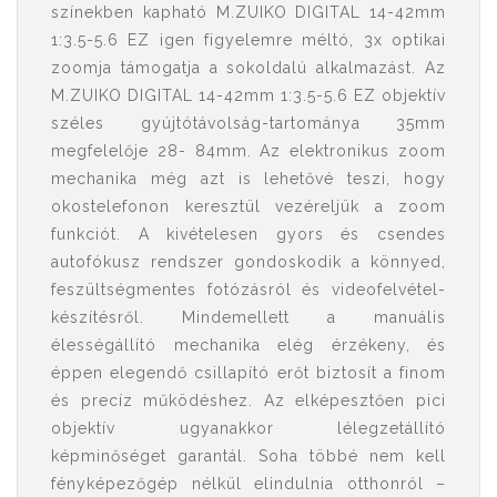
színekben kapható M.ZUIKO DIGITAL 14-42mm
1:3.5-5.6 EZ igen figyelemre méltó, 3x optikai
zoomja támogatja a sokoldalú alkalmazást. Az
M.ZUIKO DIGITAL 14-42mm 1:3.5-5.6 EZ objektív
széles gyújtótávolság-tartománya 35mm
megfelelője 28- 84mm. Az elektronikus zoom
mechanika még azt is lehetővé teszi, hogy
okostelefonon keresztül vezéreljük a zoom
funkciót. A kivételesen gyors és csendes
autofókusz rendszer gondoskodik a könnyed,
feszültségmentes fotózásról és videofelvétel-
készítésről. Mindemellett a manuális
élességállító mechanika elég érzékeny, és
éppen elegendő csillapító erőt biztosít a finom
és precíz működéshez. Az elképesztően pici
objektív ugyanakkor lélegzetállító
képminőséget garantál. Soha többé nem kell
fényképezőgép nélkül elindulnia otthonról –