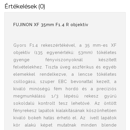
Értékelések (0)
FUJINON XF 35mm F1.4 R objektív
Gyors F1.4 rekeszértékével, a 35 mm-es XF
objektív (135 egyenértékű: 53mm) tökéletes
gyenge fényviszonyoknál készített
felvételekhez. Tiszta üveg aszférikus és egyéb
elemekkel rendelkezve, a lencse tökéletes
csillogású, szuper EBC bevonattal kezelt, a
kiváló minőségű fém hordó és a precíziós
megmunkálású 1/3 lépésű rekesz gyűrű
sokoldalú kontrolt tesz lehetővé. Az öntött
fényrekesz lapátok kialakításának köszönhetően
kiváló bokeh hatás érhető el. Az ívelt lapátok
kör alakú képet mutatnak minden blende