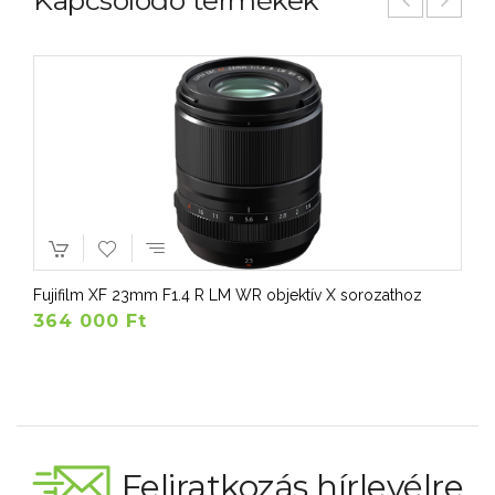
Kapcsolódó termékek
Fujifilm XF 23mm F1.4 R LM WR objektív X sorozathoz
364 000 Ft
Feliratkozás hírlevélre