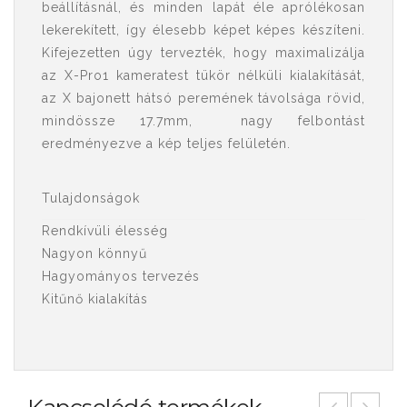
beállításnál, és minden lapát éle aprólékosan
lekerekített, így élesebb képet képes készíteni.
Kifejezetten úgy tervezték, hogy maximalizálja
az X-Pro1 kameratest tükör nélküli kialakítását,
az X bajonett hátsó peremének távolsága rövid,
mindössze 17.7mm, nagy felbontást
eredményezve a kép teljes felületén.
Tulajdonságok
Rendkívüli élesség
Nagyon könnyű
Hagyományos tervezés
Kitűnő kialakítás