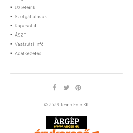
Üzleteink
■
Szolgáltatások
■
Kapcsolat
■
ÁSZF
■
Vásárlási infó
■
Adatkezelés
■
© 2026 Tenno Foto Kft.