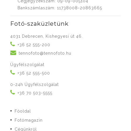
Cégjegyzékszám: 09-09-005104
Bankszámlaszám: 11738008-20863665
Fotó-szaküzletünk
4031 Debrecen, Kishegyesi út 46.
+36 52 555-200
tennofoto@tennofoto.hu
Ügyfélszolgálat
+36 52 555-500
0-24h Ügyfélszolgálat
+36 70 503-5555
Főoldal
■
Fotómagazin
■
Cégünkről
■