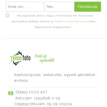
Feliratkozás
Hozzájárulok ahhoz, hogy a Tenno Foto Kft. hírlevelet,
ajánlatokat küldjön nekem az
Adatkezelési tájékoztató
ban
foglaltaknak megfelelően.
Képkidolgozás, webáruház, egyedi ajándékok
áruháza
TENNO FOTO KFT.
Adószám: 11553698-2-09
Cégjegyzékszám: 09-09-005104