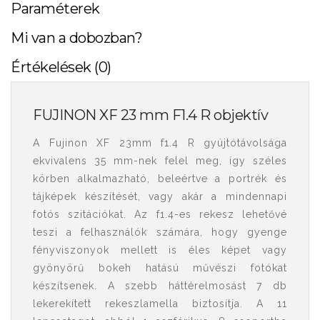
Paraméterek
Mi van a dobozban?
Értékelések (0)
FUJINON XF 23 mm F1.4 R objektív
A Fujinon XF 23mm f1.4 R gyújtótávolsága
ekvivalens 35 mm-nek felel meg, így széles
körben alkalmazható, beleértve a portrék és
tájképek készítését, vagy akár a mindennapi
fotós szitációkat. Az f1.4-es rekesz lehetővé
teszi a felhasználók számára, hogy gyenge
fényviszonyok mellett is éles képet vagy
gyönyörű bokeh hatású művészi fotókat
készítsenek. A szebb háttérelmosást 7 db
lekerekített rekeszlamella biztosítja. A 11