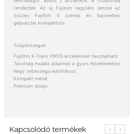
lencsetagot, abból 1 aszférikus, 8 csoportba
rendezték. Az új Fujinon nagylátó lencse az
összes Fujifilm X szériás és bajonettes
gépvázzal kompatibilis.
Tulajdonságok
Fujifilm X-Trans CMOS érzékelővel használható
Távolság mutató alkalmas a gyors felvételekhez
Nagy sebességű autofókusz
Kompakt méret
Prémium dizájn
Kapcsolódó termékek