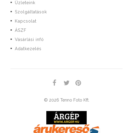
Üzleteink
■
Szolgáltatások
■
Kapcsolat
■
ÁSZF
■
Vásárlási infó
■
Adatkezelés
■
© 2026 Tenno Foto Kft.