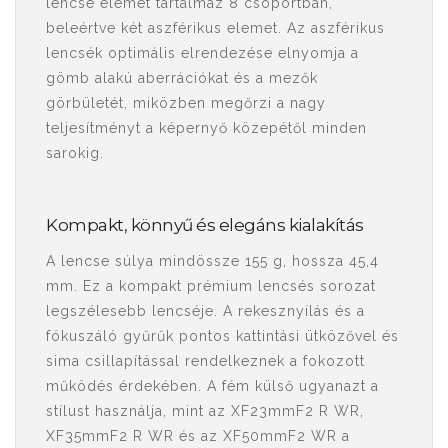
lencse elemet tartalmaz 8 csoportban,
beleértve két aszférikus elemet. Az aszférikus
lencsék optimális elrendezése elnyomja a
gömb alakú aberrációkat és a mezők
görbületét, miközben megőrzi a nagy
teljesítményt a képernyő közepétől minden
sarokig.
Kompakt, könnyű és elegáns kialakítás
A lencse súlya mindössze 155 g, hossza 45,4
mm. Ez a kompakt prémium lencsés sorozat
legszélesebb lencséje. A rekesznyílás és a
fókuszáló gyűrűk pontos kattintási ütközővel és
sima csillapítással rendelkeznek a fokozott
működés érdekében. A fém külső ugyanazt a
stílust használja, mint az XF23mmF2 R WR,
XF35mmF2 R WR és az XF50mmF2 WR a