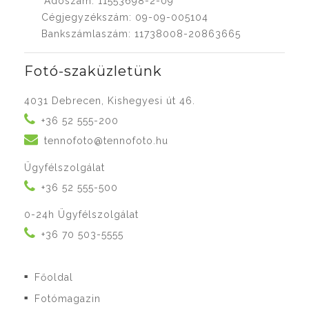
Adószám: 11553698-2-09
Cégjegyzékszám: 09-09-005104
Bankszámlaszám: 11738008-20863665
Fotó-szaküzletünk
4031 Debrecen, Kishegyesi út 46.
+36 52 555-200
tennofoto@tennofoto.hu
Ügyfélszolgálat
+36 52 555-500
0-24h Ügyfélszolgálat
+36 70 503-5555
Főoldal
■
Fotómagazin
■