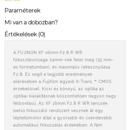
Paraméterek
Mi van a dobozban?
Értékelések (0)
A FUJINON XF 16mm F2.8 R WR
fókusztávolsága 24mm-nek felel meg (35 mm-
es formátumban), és maximális rekesznyílása
F2.8. Ez segít a legjobb eredmények
elérésében a Fujifilm egyedi X-Trans ™ CMOS
érzékelőivel. Kicsi és könnyű, az optika az
optikai kialakításnak köszönhetően nagyon nagy
felbontású. Az XF 16mm F2.8 R WR lencsék
belső fókuszáló rendszert vesznek át egy
léptetőmotor által a gyorsabb és csendesebb
automatikus fókuszálás érdekében. A fém