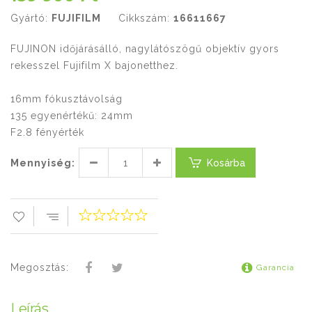
Gyártó:
FUJIFILM
Cikkszám:
16611667
FUJINON időjárásálló, nagylátószögű objektív gyors
rekesszel Fujifilm X bajonetthez.
16mm fókusztávolság
135 egyenértékű: 24mm
F2.8 fényérték
Mennyiség:
Kosárba
Megosztás:
Garancia
Leírás