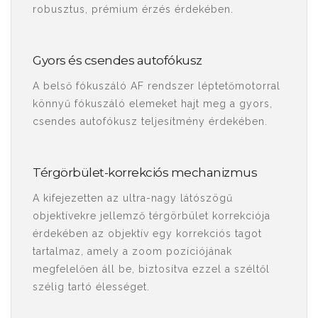
robusztus, prémium érzés érdekében.
Gyors és csendes autofókusz
A belső fókuszáló AF rendszer léptetőmotorral
könnyű fókuszáló elemeket hajt meg a gyors,
csendes autofókusz teljesítmény érdekében.
Térgörbület-korrekciós mechanizmus
A kifejezetten az ultra-nagy látószögű
objektívekre jellemző térgörbület korrekciója
érdekében az objektív egy korrekciós tagot
tartalmaz, amely a zoom pozíciójának
megfelelően áll be, biztosítva ezzel a széltől
szélig tartó élességet.