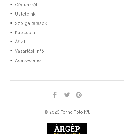
Cégünkről
■
Üzleteink
■
Szolgáltatások
■
Kapcsolat
■
ÁSZF
■
Vásárlási infó
■
Adatkezelés
■
© 2026 Tenno Foto Kft.