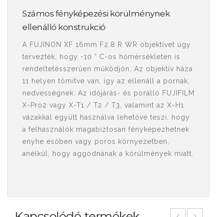
Számos fényképezési körülménynek
ellenálló konstrukció
A FUJINON XF 16mm F2.8 R WR objektívet úgy
tervezték, hogy -10 ° C-os hőmérsékleten is
rendeltetésszerűen működjön. Az objektív háza
11 helyen tömítve van, így az ellenáll a pornak,
nedvességnek. Az időjárás- és porálló FUJIFILM
X-Pro2 vagy X-T1 / T2 / T3, valamint az X-H1
vázakkal együtt használva lehetővé teszi, hogy
a felhasználók magabiztosan fényképezhetnek
enyhe esőben vagy poros környezetben,
anélkül, hogy aggódnának a körülmények miatt.
Kapcsolódó termékek