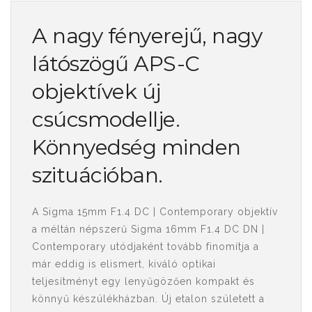
A nagy fényerejű, nagy
látószögű APS-C
objektívek új
csúcsmodellje.
Könnyedség minden
szituációban.
A Sigma 15mm F1.4 DC | Contemporary objektív
a méltán népszerű Sigma 16mm F1.4 DC DN |
Contemporary utódjaként tovább finomítja a
már eddig is elismert, kiváló optikai
teljesítményt egy lenyűgözően kompakt és
könnyű készülékházban. Új etalon született a