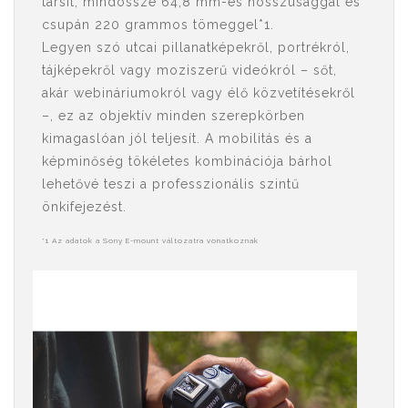
társít, mindössze 64,8 mm-es hosszúsággal és
csupán 220 grammos tömeggel*1.
Legyen szó utcai pillanatképekről, portrékról,
tájképekről vagy moziszerű videókról – sőt,
akár webináriumokról vagy élő közvetítésekről
–, ez az objektív minden szerepkörben
kimagaslóan jól teljesít. A mobilitás és a
képminőség tökéletes kombinációja bárhol
lehetővé teszi a professzionális szintű
önkifejezést.
*1 Az adatok a Sony E-mount változatra vonatkoznak