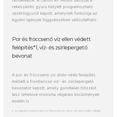
rendelkezik. A Canon RF Mount változat a
rekeszállító gyűrű helyett programozható
vezérlőgyűrűt kapott, amelynek funkciója az
egyéni igények függvényében változtatható.
Por és fröccsenő víz ellen védett
felépítés*1, víz- és zsírlepergető
bevonat
A por és fröccsenő víz ellen védő felépítés
mellett a frontlencse víz- és zsírlepergető
bevonatot kapott, amely gondtalan fotózást
tesz lehetővé mostoha időjárási körülmények
esetén is.
1* Az objektív védett a por és fröccsenő víz ellen, de nem vízálló. Mindig