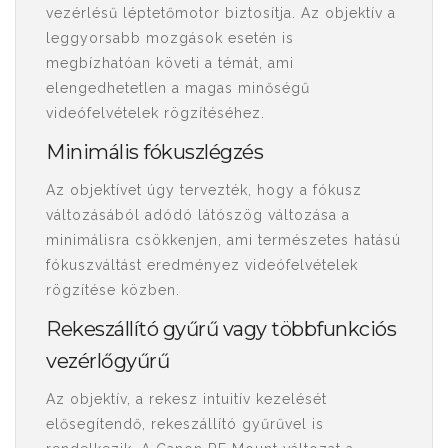
vezérlésű léptetőmotor biztosítja. Az objektív a
leggyorsabb mozgások esetén is
megbízhatóan követi a témát, ami
elengedhetetlen a magas minőségű
videófelvételek rögzítéséhez.
Minimális fókuszlégzés
Az objektívet úgy tervezték, hogy a fókusz
változásából adódó látószög változása a
minimálisra csökkenjen, ami természetes hatású
fókuszváltást eredményez videófelvételek
rögzítése közben.
Rekeszállító gyűrű vagy többfunkciós
vezérlőgyűrű
Az objektív, a rekesz intuitív kezelését
elősegítendő, rekeszállító gyűrűvel is