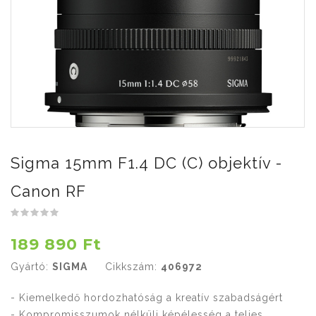
Sigma 15mm F1.4 DC (C) objektív -
Canon RF
189 890 Ft
Gyártó:
SIGMA
Cikkszám:
406972
- Kiemelkedő hordozhatóság a kreatív szabadságért
- Kompromisszumok nélküli képélesség a teljes