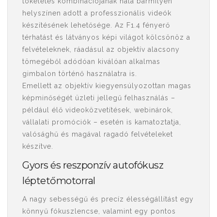
tökéletes kombinációjának hála bármilyen
helyszínen adott a professzionális videók
készítésének lehetősége. Az F1.4 fényerő
térhatást és látványos képi világot kölcsönöz a
felvételeknek, ráadásul az objektív alacsony
tömegéből adódóan kiválóan alkalmas
gimbalon történő használatra is.
Emellett az objektív kiegyensúlyozottan magas
képminőségét üzleti jellegű felhasználás –
például élő videoközvetítések, webinárok,
vállalati promóciók – esetén is kamatoztatja,
valósághű és magával ragadó felvételeket
készítve.
Gyors és reszponzív autofókusz
léptetőmotorral
A nagy sebességű és precíz élességállítást egy
könnyű fókuszlencse, valamint egy pontos