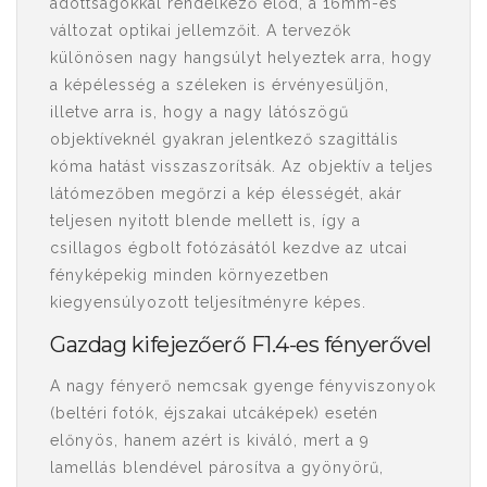
adottságokkal rendelkező előd, a 16mm-es
változat optikai jellemzőit. A tervezők
különösen nagy hangsúlyt helyeztek arra, hogy
a képélesség a széleken is érvényesüljön,
illetve arra is, hogy a nagy látószögű
objektíveknél gyakran jelentkező szagittális
kóma hatást visszaszorítsák. Az objektív a teljes
látómezőben megőrzi a kép élességét, akár
teljesen nyitott blende mellett is, így a
csillagos égbolt fotózásától kezdve az utcai
fényképekig minden környezetben
kiegyensúlyozott teljesítményre képes.
Gazdag kifejezőerő F1.4-es fényerővel
A nagy fényerő nemcsak gyenge fényviszonyok
(beltéri fotók, éjszakai utcáképek) esetén
előnyös, hanem azért is kiváló, mert a 9
lamellás blendével párosítva a gyönyörű,