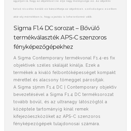
ügyeljen rá, hogy az objektívet ne érje nagy mennyiségű víz. Az objektív
belső részébe kerülő víz károsíthatja az objektívet, szélsőséges esetben
akár oly mértékben is, hogy a javítás is lehetetlenné válik.
Sigma F1.4 DC sorozat – Bővülő
termékválaszték APS-C szenzoros
fényképezőgépekhez
A Sigma Contemporary termékvonal F1.4-es fix
objektívek széles skáláját kínálja. Ezek a
termékek a kiváló felbontóképességet kompakt
mérettel és alacsony tömeggel párosítják.
A Sigma 15mm F1.4 DC | Contemporary objektív
bevezetésével a Sigma F1.4 DC terméksorozat
tovább bővül, és az ultranagy látószögtől a
középtele tartományig kínál remek
kifejezőeszközöket az APS-C szenzoros
fényképezőgépek tulajdonosai számára.