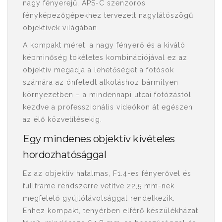
nagy fényerejű, APS-C szenzoros
fényképezőgépekhez tervezett nagylátószögű
objektívek világában.
A kompakt méret, a nagy fényerő és a kiváló
képminőség tökéletes kombinációjával ez az
objektív megadja a lehetőséget a fotósok
számára az önfeledt alkotáshoz bármilyen
környezetben – a mindennapi utcai fotózástól
kezdve a professzionális videókon át egészen
az élő közvetítésekig.
Egy mindenes objektív kivételes
hordozhatósággal
Ez az objektív hatalmas, F1.4-es fényerővel és
fullframe rendszerre vetítve 22,5 mm-nek
megfelelő gyújtótávolsággal rendelkezik.
Ehhez kompakt, tenyérben elférő készülékházat