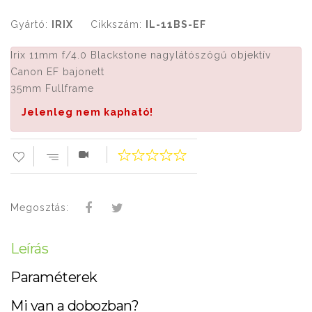
Gyártó:
IRIX
Cikkszám:
IL-11BS-EF
Irix 11mm f/4.0 Blackstone nagylátószögű objektív
Canon EF bajonett
35mm Fullframe
Jelenleg nem kapható!
Megosztás:
Leírás
Paraméterek
Mi van a dobozban?