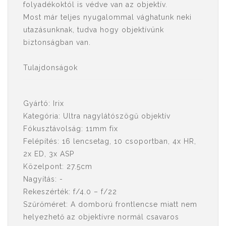
folyadékoktól is védve van az objektív.
Most már teljes nyugalommal vághatunk neki
utazásunknak, tudva hogy objektívünk
biztonságban van.
Tulajdonságok
Gyártó: Irix
Kategória: Ultra nagylátószögű objektív
Fókusztávolság: 11mm fix
Felépítés: 16 lencsetag, 10 csoportban, 4x HR,
2x ED, 3x ASP
Közelpont: 27.5cm
Nagyítás: -
Rekeszérték: f/4.0 – f/22
Szűrőméret: A domború frontlencse miatt nem
helyezhető az objektívre normál csavaros