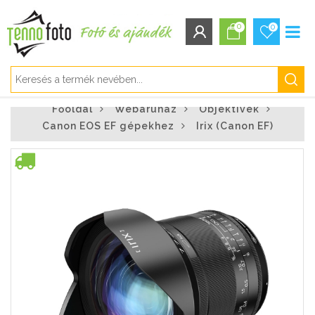
0
0
BEJELENTKEZÉS/REGISZTRÁCIÓ
Főoldal
Webáruház
Objektívek
Bejelentkezés
Canon EOS EF gépekhez
Irix (Canon EF)
Regisztráció
Elfelejtett jelszó