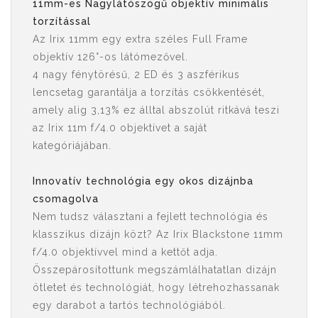
11mm-es Nagylátószögű objektív minimális
torzítással
Az Irix 11mm egy extra széles Full Frame
objektív 126°-os látómezővel.
4 nagy fénytörésű, 2 ED és 3 aszférikus
lencsetag garantálja a torzítás csökkentését,
amely alig 3,13% ez álltal abszolút ritkává teszi
az Irix 11m f/4.0 objektívet a saját
kategóriájában.
Innovatív technológia egy okos dizájnba
csomagolva
Nem tudsz választani a fejlett technológia és
klasszikus dizájn közt? Az Irix Blackstone 11mm
f/4.0 objektívvel mind a kettőt adja.
Összepárosítottunk megszámlálhatatlan dizájn
ötletet és technológiát, hogy létrehozhassanak
egy darabot a tartós technológiából.