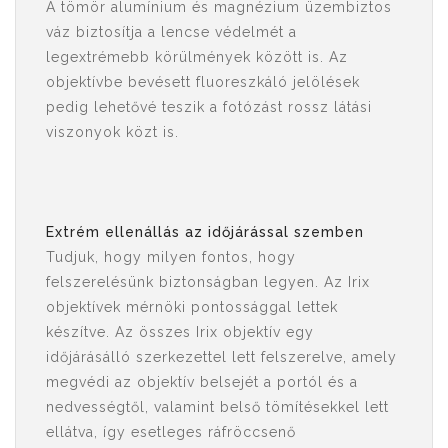
A tömör alumínium és magnézium üzembiztos
váz biztosítja a lencse védelmét a
legextrémebb körülmények között is. Az
objektívbe bevésett fluoreszkáló jelölések
pedig lehetővé teszik a fotózást rossz látási
viszonyok közt is.
Extrém ellenállás az időjárással szemben
Tudjuk, hogy milyen fontos, hogy
felszerelésünk biztonságban legyen. Az Irix
objektívek mérnöki pontossággal lettek
készítve. Az összes Irix objektív egy
időjárásálló szerkezettel lett felszerelve, amely
megvédi az objektív belsejét a portól és a
nedvességtől, valamint belső tömítésekkel lett
ellátva, így esetleges ráfröccsenő