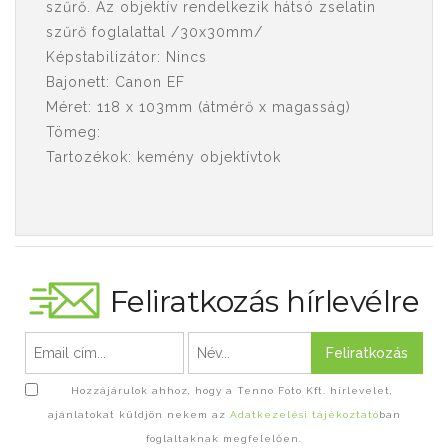
szűrő. Az objektív rendelkezik hátsó zselatin
szűrő foglalattal /30x30mm/
Képstabilizátor: Nincs
Bajonett: Canon EF
Méret: 118 x 103mm (átmérő x magasság)
Tömeg:
Tartozékok: kemény objektívtok
Feliratkozás hírlevélre
Feliratkozás
Hozzájárulok ahhoz, hogy a Tenno Foto Kft. hírlevelet,
ajánlatokat küldjön nekem az
Adatkezelési tájékoztató
ban
foglaltaknak megfelelően.