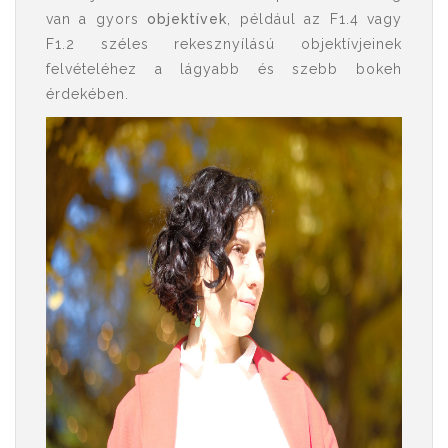
van a gyors
objektívek
, például az F1.4 vagy
F1.2 széles rekesznyílású objektívjeinek
felvételéhez a lágyabb és szebb bokeh
érdekében.