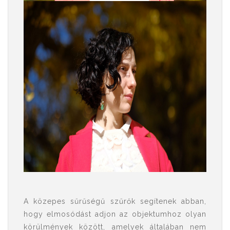
A közepes sűrűségű szűrők segítenek abban,
hogy elmosódást adjon az objektumhoz olyan
körülmények között, amelyek általában nem