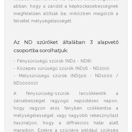
abban, hogy a záridőt a képkockasebességnek
megfelelően állítsák be, miközben megőrzik a
felvétel mélységélességét.
Az ND szűrőket általában 3 alapvető
csoportba sorolhatjuk:
- Fénysűrűségű
szűrők
(ND2 - ND8)
- Közepes sűrűségű szűrők (ND16 - ND200)
- Mélysűrűségű szűrők (ND500 - ND1000 /
ND100000)
A fénysűrűség-szűrők lecsökkentik a
zársebességet ragyogó napsütéses napon,
hogy nagyon erős fényben csökkentse a
mélységélességet, vagy nagyobb rekesznyílást
használjon, hogy a diffrakciós határ alatt
maradjon. Ezekre a szűrőkre például szükség