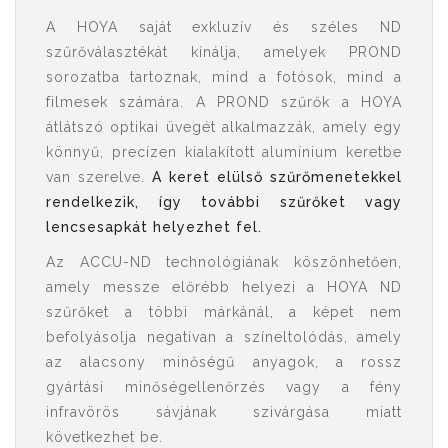
A HOYA saját exkluzív és széles ND
szűrőválasztékát kínálja, amelyek PROND
sorozatba tartoznak, mind a fotósok, mind a
filmesek számára. A PROND szűrők a HOYA
átlátszó optikai üvegét alkalmazzák, amely egy
könnyű, precízen kialakított alumínium keretbe
van szerelve.
A keret elülső szűrőmenetekkel
rendelkezik, így további szűrőket vagy
lencsesapkát helyezhet fel.
Az ACCU-ND technológiának köszönhetően,
amely messze előrébb helyezi a HOYA ND
szűrőket a többi márkánál, a képet nem
befolyásolja negatívan a színeltolódás, amely
az alacsony minőségű anyagok, a rossz
gyártási minőségellenőrzés vagy a fény
infravörös sávjának szivárgása miatt
következhet be.