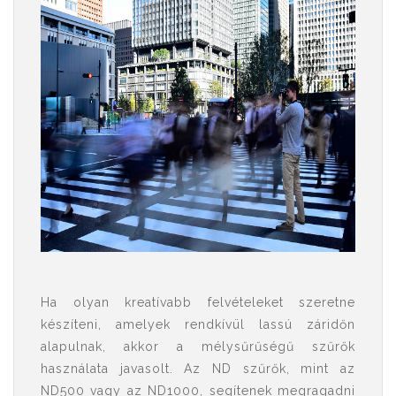
Ha olyan kreatívabb felvételeket szeretne
készíteni, amelyek rendkívül lassú záridőn
alapulnak, akkor a mélysűrűségű szűrők
használata javasolt. Az ND szűrők, mint az
ND500 vagy az ND1000, segítenek megragadni