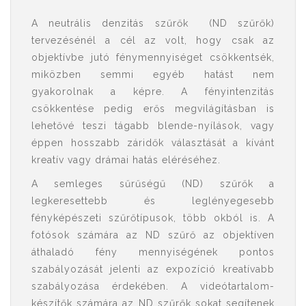
A neutrális denzitás szűrők (ND szűrők)
tervezésénél a cél az volt, hogy csak az
objektívbe jutó fénymennyiséget csökkentsék,
miközben semmi egyéb hatást nem
gyakorolnak a képre. A fényintenzitás
csökkentése pedig erős megvilágításban is
lehetővé teszi tágabb blende-nyílások, vagy
éppen hosszabb záridők választását a kívánt
kreatív vagy drámai hatás eléréséhez.
A semleges sűrűségű (ND) szűrők a
legkeresettebb és leglényegesebb
fényképészeti szűrőtípusok, több okból is. A
fotósok számára az ND szűrő az objektíven
áthaladó fény mennyiségének pontos
szabályozását jelenti az expozíció kreatívabb
szabályozása érdekében. A videótartalom-
készítők számára az ND szűrők sokat segítenek