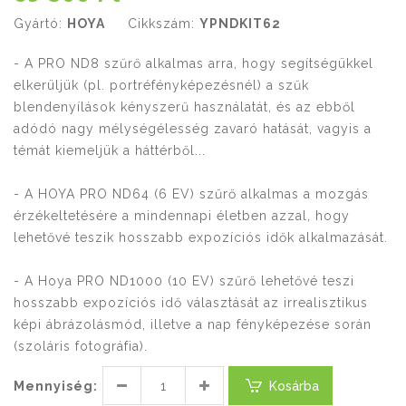
Gyártó:
HOYA
Cikkszám:
YPNDKIT62
- A PRO ND8 szűrő alkalmas arra, hogy segítségükkel
elkerüljük (pl. portréfényképezésnél) a szűk
blendenyílások kényszerű használatát, és az ebből
adódó nagy mélységélesség zavaró hatását, vagyis a
témát kiemeljük a háttérből...
- A HOYA PRO ND64 (6 EV) szűrő alkalmas a mozgás
érzékeltetésére a mindennapi életben azzal, hogy
lehetővé teszik hosszabb expozíciós idők alkalmazását.
- A Hoya PRO ND1000 (10 EV) szűrő lehetővé teszi
hosszabb expozíciós idő választását az irrealisztikus
képi ábrázolásmód, illetve a nap fényképezése során
(szoláris fotográfia).
Mennyiség:
Kosárba