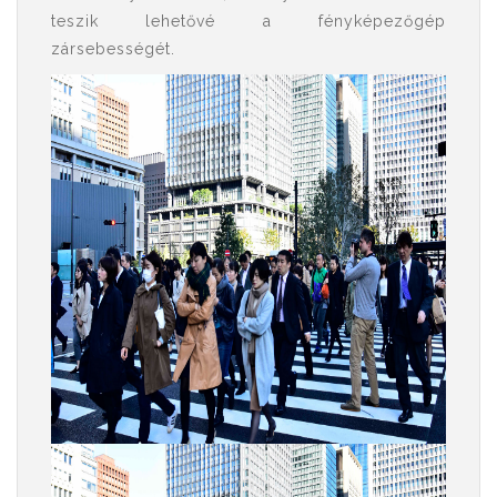
teszik lehetővé a fényképezőgép
zársebességét.