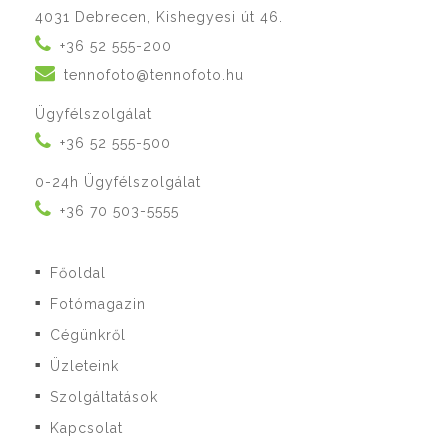
4031 Debrecen, Kishegyesi út 46.
+36 52 555-200
tennofoto@tennofoto.hu
Ügyfélszolgálat
+36 52 555-500
0-24h Ügyfélszolgálat
+36 70 503-5555
Főoldal
■
Fotómagazin
■
Cégünkről
■
Üzleteink
■
Szolgáltatások
■
Kapcsolat
■