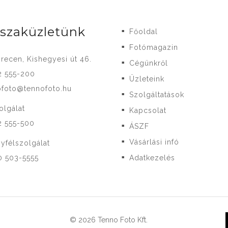
-szaküzletünk
Főoldal
■
Fotómagazin
■
recen, Kishegyesi út 46.
Cégünkről
■
2 555-200
Üzleteink
■
ofoto@tennofoto.hu
Szolgáltatások
■
olgálat
Kapcsolat
■
2 555-500
ÁSZF
■
Vásárlási infó
yfélszolgálat
■
0 503-5555
Adatkezelés
■
© 2026 Tenno Foto Kft.