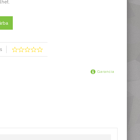
lhet.
árba
s
Garancia