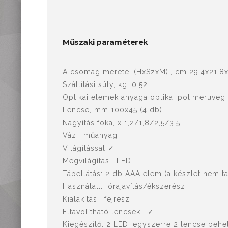
Műszaki paraméterek
A csomag méretei (HxSzxM):, cm 29.4x21.8
Szállítási súly, kg: 0.52
Optikai elemek anyaga optikai polimerüveg
Lencse, mm 100x45 (4 db)
Nagyítás foka, x 1,2/1,8/2,5/3,5
Váz: műanyag
Világítással ✓
Megvilágítás: LED
Tápellátás: 2 db AAA elem (a készlet nem t
Használat.: órajavítás/ékszerész
Kialakítás: fejrész
Eltávolítható lencsék: ✓
Kiegészítő: 2 LED, egyszerre 2 lencse beh