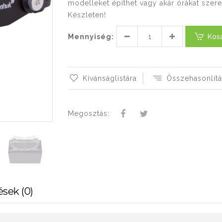
modelleket építhet vagy akár órákat szere
Készleten!
Mennyiség:
Kos
Kívánságlistára
Összehasonlítá
Megosztás:
ések (0)