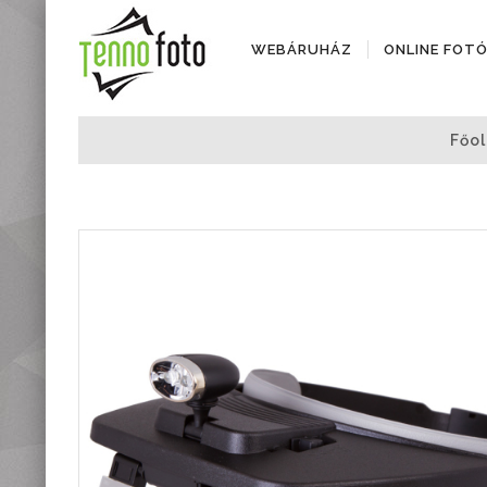
WEBÁRUHÁZ
ONLINE FOT
Fényképezőgépek
Főol
Objektívek
Objektív kiegészítők
Instax termékek
Videótechnika
Áramforrások
Adattárolók
Tisztító eszközök
Állványok
Diktafonok, Diktafon
tartozékok
Markolatok
Vakuk
Távcsövek,