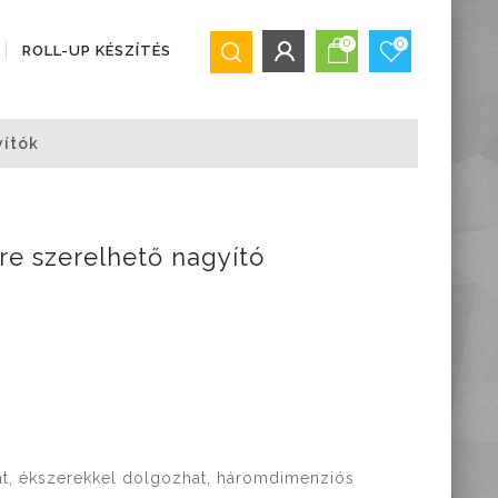
0
0
ROLL-UP KÉSZÍTÉS
BEJELENTKEZÉS/REGISZTRÁCIÓ
ítók
Bejelentkezés
Regisztráció
Elfelejtett jelszó
re szerelhető nagyító
hat, ékszerekkel dolgozhat, háromdimenziós