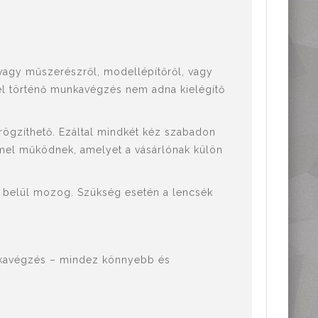
 vagy műszerészről, modellépítőről, vagy
el történő munkavégzés nem adna kielégítő
rögzíthető. Ezáltal mindkét kéz szabadon
mel működnek, amelyet a vásárlónak külön
n belül mozog. Szükség esetén a lencsék
unkavégzés – mindez könnyebb és