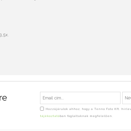
3,5x.
re
Hozzájárulok ahhoz, hogy a Tenno Foto Kft. hírl
tájékoztató
ban foglaltaknak megfelelően.