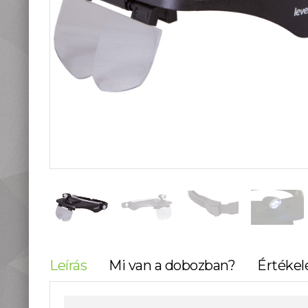
teleszkópok
Táskák, tokok
Okostelefon
kiegészítők
Könyvek
Fűthető ruházat
Fotóalbum, képkeret
Stúdió és labor
kellékek
Használt termékeink
Szúnyogriasztók
Mikroszkópok és
nagyítók
Lámpa, Fejlámpa
Hőkamera és éjjellátó
Időjárás állomás,
Leírás
Mi van a dobozban?
Értékel
hőmérő, óra
Vadkamerák