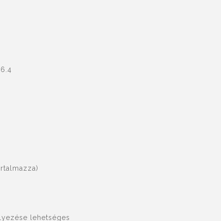
x6.4
artalmazza)
elyezése lehetséges