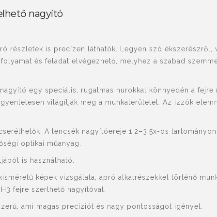
elhető nagyító
ó részletek is precízen láthatók. Legyen szó ékszerészről,
 folyamat és feladat elvégezhető, melyhez a szabad szemm
nagyító egy speciális, rugalmas hurokkal könnyedén a fejre 
yenletesen világítják meg a munkaterületet. Az izzók elem
cserélhetők. A lencsék nagyítóereje 1,2–3,5x-ös tartományo
őségi optikai műanyag.
jából is használható.
kisméretű képek vizsgálata, apró alkatrészekkel történő m
3 fejre szerlhető nagyítóval.
erű, ami magas precíziót és nagy pontosságot igényel.