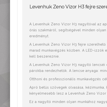
Mérőműszerek,
Levenhuk Zeno Vizor H3 fejre szer
mérőeszközök
Kiegészítők,
tartozékok
A Levenhuk Zeno Vizor H3 nagyítóval az apr
órás szakmáról, segítségével minden olyan
eredményt.
A Levenhuk Zeno Vizor H3 fejre szerelhető 
marad munkavégzés közben. A LED-izzók eg
kell beszereznie.
A Levenhuk Zeno Vizor H3 nagyító lencséi 
párokba rendezhetők. A lencse anyaga: min
Otthoni és professzionális munkavégzés cél
Apró betűs szövegek olvasása, kézimunka, 
kényelmesebb lesz a Levenhuk Zeno Vizor H
Ez a nagyító minden olyan munkához nagysz