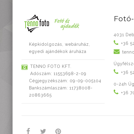
Fotó
4031 Deb
+36 5
Képkidolgozás, webáruház,
egyedi ajándékok áruháza
tenn
Ügyfélsz
TENNO FOTO KFT.
+36 5
Adószám: 11553698-2-09
Cégjegyzékszám: 09-09-005104
0-24h Üg
Bankszámlaszám: 11738008-
+36 7
20863665