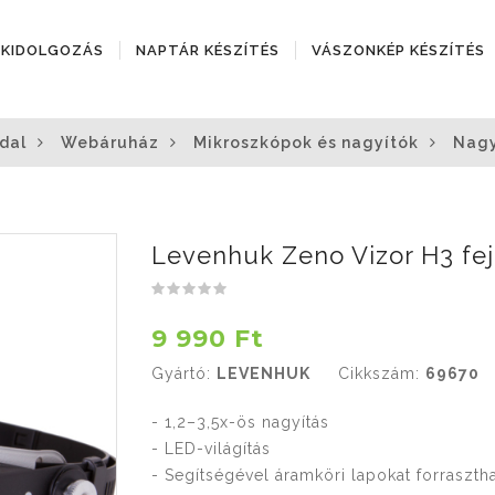
ÓKIDOLGOZÁS
NAPTÁR KÉSZÍTÉS
VÁSZONKÉP KÉSZÍTÉS
dal
Webáruház
Mikroszkópok és nagyítók
Nagy
Levenhuk Zeno Vizor H3 fej
9 990 Ft
Gyártó:
LEVENHUK
Cikkszám:
69670
- 1,2–3,5x-ös nagyítás
- LED-világítás
- Segítségével áramköri lapokat forraszt