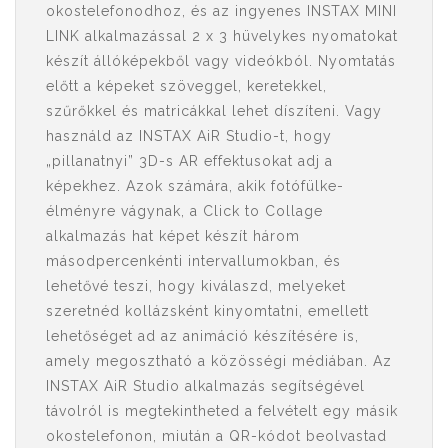
okostelefonodhoz, és az ingyenes INSTAX MINI
LINK alkalmazással 2 x 3 hüvelykes nyomatokat
készít állóképekből vagy videókból. Nyomtatás
előtt a képeket szöveggel, keretekkel,
szűrőkkel és matricákkal lehet díszíteni. Vagy
használd az INSTAX AiR Studio-t, hogy
„pillanatnyi” 3D-s AR effektusokat adj a
képekhez. Azok számára, akik fotófülke-
élményre vágynak, a Click to Collage
alkalmazás hat képet készít három
másodpercenkénti intervallumokban, és
lehetővé teszi, hogy kiválaszd, melyeket
szeretnéd kollázsként kinyomtatni, emellett
lehetőséget ad az animáció készítésére is,
amely megosztható a közösségi médiában. Az
INSTAX AiR Studio alkalmazás segítségével
távolról is megtekintheted a felvételt egy másik
okostelefonon, miután a QR-kódot beolvastad