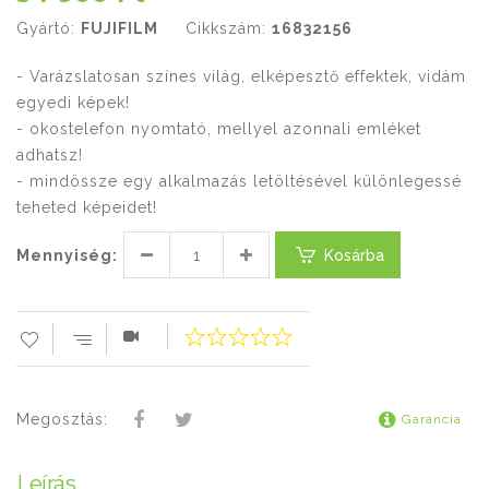
Gyártó:
FUJIFILM
Cikkszám:
16832156
- Varázslatosan színes világ, elképesztő effektek, vidám
egyedi képek!
- okostelefon nyomtató, mellyel azonnali emléket
adhatsz!
- mindössze egy alkalmazás letöltésével különlegessé
teheted képeidet!
Mennyiség:
Kosárba
Megosztás:
Garancia
Leírás