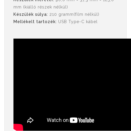
mm (kiálló részek nélkül)
Készülék súlya:
210 gramm(film nélkül)
Mellékelt tartozék:
USB Type-C kábel