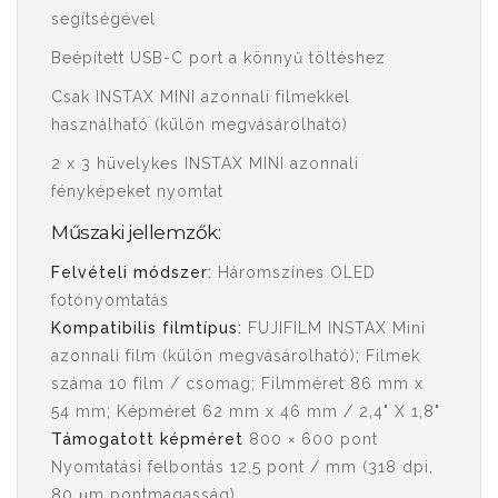
segítségével
Beépített USB-C port a könnyű töltéshez
Csak INSTAX MINI azonnali filmekkel
használható (külön megvásárolható)
2 x 3 hüvelykes INSTAX MINI azonnali
fényképeket nyomtat
Műszaki jellemzők:
Felvételi módszer:
Háromszínes OLED
fotónyomtatás
Kompatibilis filmtípus:
FUJIFILM INSTAX Mini
azonnali film (külön megvásárolható); Filmek
száma 10 film / csomag; Filmméret 86 mm x
54 mm; Képméret 62 mm x 46 mm / 2,4" X 1,8"
Támogatott képméret
800 × 600 pont
Nyomtatási felbontás 12,5 pont / mm (318 dpi,
80 μm pontmagasság)