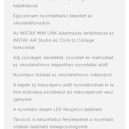
kialakítással
Egyszerűen nyomtathatsz képeket az
okostelefonodról
Az INSTAX MINI LINK alkalmazás tartalmazza az
INSTAX AiR Studio és Click to Collage
funkciókat
Adj szöveget, kereteket, szűrőket és matricákat
az okostelefonos képeidhez nyomtatás előtt
Nyomtass fotókat az okostelefonos videóidról
A képek 15 másodperc alatt nyomtatódnak ki (a
film előhívása körülbelül 90 másodpercet vesz
igénybe)
A nyomtató elején LED fényjelző található
Távolról is készíthetsz fényképeket a nyomtató
oldalán található bekapcsológomb