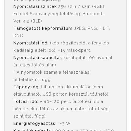
Nyomtatási szintek
256 szín / szín (RGB)
Felület Szabványmegfelelőség: Bluetooth
Ver. 4,2 (BLE)
Támogatott képformátum
JPEG, PNG, HEIF,
DNG
Nyomtatási idő:
(kép rögzítésétől a fénykép
kiadásáig eltelt idő): ~15 másodperc
Nyomtatási kapacitás
körülbelül 100 nyomat
(a teljes töltés után)
* A nyomatok száma a felhasználási
feltételektől függ.
Tápegység:
Lítium-ion akkumulátor (nem
eltávolítható, USB porton keresztül tölthető)
Töltési idő: ~
80–120 perc (a töltési idő a
hőmérséklettől és az akkumulátor töltöttségi
szintjétől függ)
Energiafogyasztás
: ˇ~3 W
Készülék méretei:
90,0 mm × 37,3 mm × 125,0