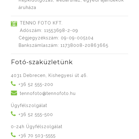
Képkidolgozás, webáruház, egyedi ajándékok
áruháza
TENNO FOTO KFT.
Adószám: 11553698-2-09
Cégjegyzékszám: 09-09-005104
Bankszámlaszám: 11738008-20863665
Fotó-szaküzletünk
4031 Debrecen, Kishegyesi út 46.
+36 52 555-200
tennofoto@tennofoto.hu
Ügyfélszolgálat
+36 52 555-500
0-24h Ügyfélszolgálat
+36 70 503-5555