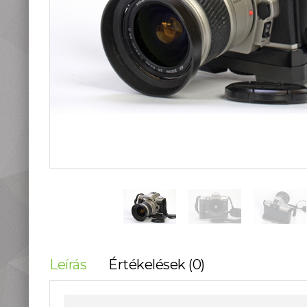
teleszkópok
Táskák, tokok
Okostelefon
kiegészítők
Könyvek
Fűthető ruházat
Fotóalbum, képkeret
Stúdió és labor
kellékek
Használt termékeink
Szúnyogriasztók
Mikroszkópok és
nagyítók
Lámpa, Fejlámpa
Hőkamera és éjjellátó
Időjárás állomás,
Leírás
Értékelések (0)
hőmérő, óra
Vadkamerák