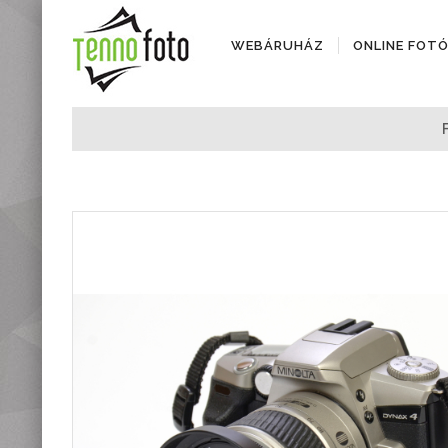
WEBÁRUHÁZ
ONLINE FOT
Fényképezőgépek
Objektívek
Objektív kiegészítők
Instax termékek
Videótechnika
Áramforrások
Adattárolók
Tisztító eszközök
Állványok
Diktafonok, Diktafon
tartozékok
Markolatok
Vakuk
Távcsövek,