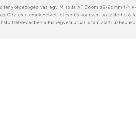
xes fényképezőgép váz egy Minolta AF Zoom 28-80mm f/3.5-5
rága CR2-es elemek helyett olcsó és könnyen hozzáférhető A
ató Debrecenben a Kishegyesi út 46. szám alatti üzletünkbe