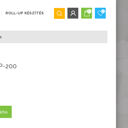
0
0
ROLL-UP KÉSZÍTÉS
BEJELENTKEZÉS/REGISZTRÁCIÓ
a
Bejelentkezés
Regisztráció
Elfelejtett jelszó
BP-200
árba