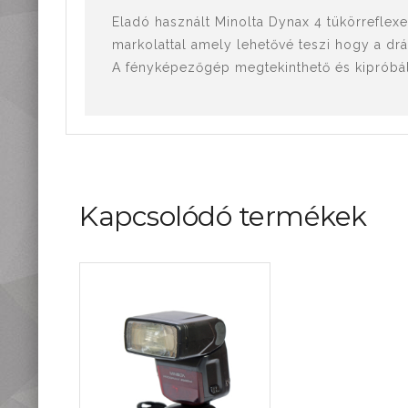
Mérőműszerek,
Eladó használt Minolta Dynax 4 tükörrefle
mérőeszközök
markolattal amely lehetővé teszi hogy a d
Kiegészítők,
tartozékok
A fényképezőgép megtekinthető és kipróbálh
Kapcsolódó termékek