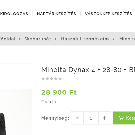
ÓKIDOLGOZÁS
NAPTÁR KÉSZÍTÉS
VÁSZONKÉP KÉSZÍTÉS
Főoldal
Webáruház
Használt termékeink
Minolt
Minolta Dynax 4 + 28-80 + 
28 900 Ft
Gyártó:
Mennyiség:
Kos