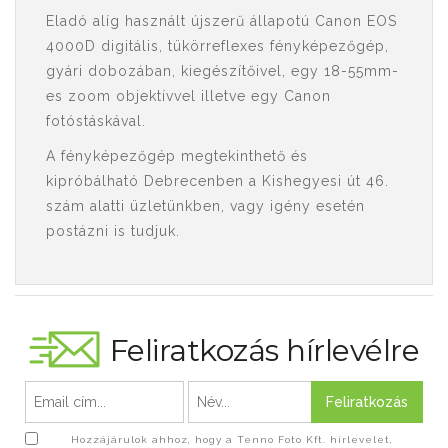
Eladó alíg használt újszerű állapotú Canon EOS
4000D digitális, tükörreflexes fényképezőgép,
gyári dobozában, kiegészítőivel, egy 18-55mm-
es zoom objektívvel illetve egy Canon
fotóstáskával.
A fényképezőgép megtekinthető és
kipróbálható Debrecenben a Kishegyesi út 46.
szám alatti üzletünkben, vagy igény esetén
postázni is tudjuk.
Feliratkozás hírlevélre
Feliratkozás
Hozzájárulok ahhoz, hogy a Tenno Foto Kft. hírlevelet,