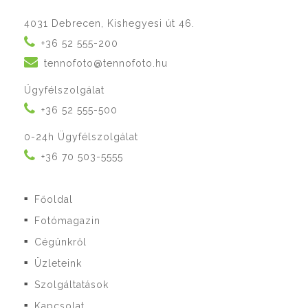
4031 Debrecen, Kishegyesi út 46.
+36 52 555-200
tennofoto@tennofoto.hu
Ügyfélszolgálat
+36 52 555-500
0-24h Ügyfélszolgálat
+36 70 503-5555
Főoldal
■
Fotómagazin
■
Cégünkről
■
Üzleteink
■
Szolgáltatások
■
Kapcsolat
■