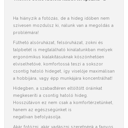
Ha hiányzik a fotózás, de a hideg időben nem
szívesen mozdulsz ki, nálunk van a megoldás a
problémára!
Fűthető alsóruházat, felsőruházat, zokni és
talpbetét is megtalálható kínálatunkban melyek
ergonómikus kialakításuknak köszönhetően
elviselhetővé, komfortossá teszi a sokszor
csontig hatoló hideget, így viselője maximálisan
a hobbijára, vagy épp munkájára koncentrálhat!
Hidegben, a szabadtéren eltöltött óráinkat
megkeseríti a csontig hatoló hideg.
Hosszútávon ez nem csak a komfortérzetünket,
hanem az egészségünket is
negatívan befolyásolja.
Akár fotózni, akár vadászni szeretnénk a fagyos