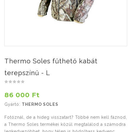
Thermo Soles fűthető kabát
terepszínű - L
86 000 Ft
Gyártó:
THERMO SOLES
Fotóznál, de a hideg visszatart? Többé nem kell fáznod,
a Thermo Soles termékei közül megtalálod a számodra
legkedvezőbbet, hogy télen is hódolhass kedvenc