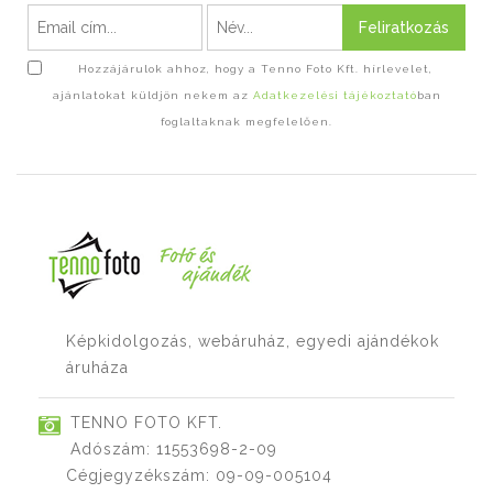
Feliratkozás
Hozzájárulok ahhoz, hogy a Tenno Foto Kft. hírlevelet,
ajánlatokat küldjön nekem az
Adatkezelési tájékoztató
ban
foglaltaknak megfelelően.
Képkidolgozás, webáruház, egyedi ajándékok
áruháza
TENNO FOTO KFT.
Adószám: 11553698-2-09
Cégjegyzékszám: 09-09-005104