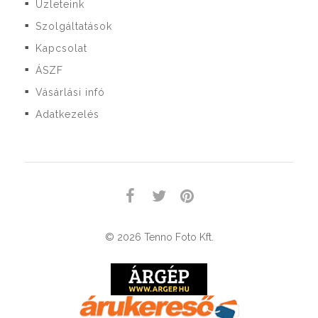
Üzleteink
■
Szolgáltatások
■
Kapcsolat
■
ÁSZF
■
Vásárlási infó
■
Adatkezelés
■
© 2026 Tenno Foto Kft.