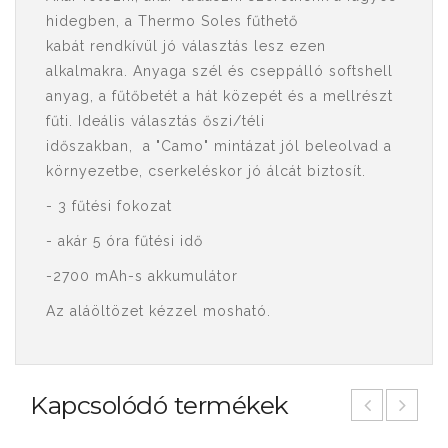
hidegben, a Thermo Soles fűthető
kabát rendkívül jó választás lesz ezen
alkalmakra. Anyaga szél és cseppálló softshell
anyag, a fűtőbetét a hát közepét és a mellrészt
fűti. Ideális választás őszi/téli
időszakban, a "Camo" mintázat jól beleolvad a
környezetbe, cserkeléskor jó álcát biztosít.
- 3 fűtési fokozat
- akár 5 óra fűtési idő
-2700 mAh-s akkumulátor
Az aláöltözet kézzel mosható.
Kapcsolódó termékek