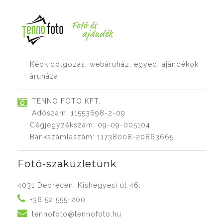
Képkidolgozás, webáruház, egyedi ajándékok
áruháza
TENNO FOTO KFT.
Adószám: 11553698-2-09
Cégjegyzékszám: 09-09-005104
Bankszámlaszám: 11738008-20863665
Fotó-szaküzletünk
4031 Debrecen, Kishegyesi út 46.
+36 52 555-200
tennofoto@tennofoto.hu