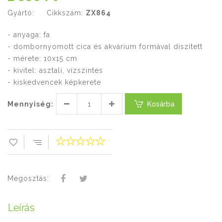
Gyártó:
Cikkszám:
ZX864
- anyaga: fa
- dombornyomott cica és akvárium formával díszített
- mérete: 10x15 cm
- kivitel: asztali, vízszintes
- kiskedvencek képkerete
Mennyiség:
Kosárba
Megosztás:
Leírás