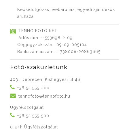
Képkidolgozás, webáruház, egyedi ajándékok
áruháza
TENNO FOTO KFT.
Adószám: 11553698-2-09
Cégjegyzékszám: 09-09-005104
Bankszámlaszám: 11738008-20863665
Fotó-szaküzletünk
4031 Debrecen, Kishegyesi út 46.
+36 52 555-200
tennofoto@tennofoto.hu
Ügyfélszolgálat
+36 52 555-500
0-24h Ügyfélszolgálat