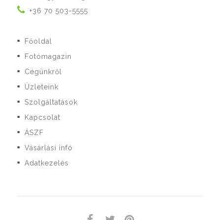
+36 70 503-5555
Főoldal
■
Fotómagazin
■
Cégünkről
■
Üzleteink
■
Szolgáltatások
■
Kapcsolat
■
ÁSZF
■
Vásárlási infó
■
Adatkezelés
■