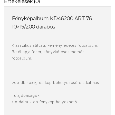
Értékelések (0)
Fényképalbum KD46200 ART 76
10×15/200 darabos
Klasszikus stílusú, keményfedeles fotóalbum.
Betétlapja fehér, könyvkötéses,memós
fotóalbum.
200 db 10x15-ös kép behelyezésére alkalmas
Tulajdonságok:
1 oldalra 2 db fénykép helyezhető