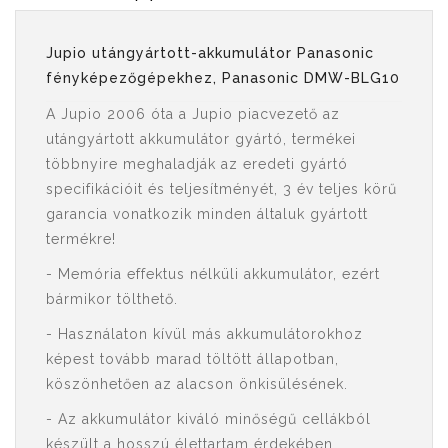
Jupio utángyártott-akkumulátor Panasonic
fényképezőgépekhez, Panasonic DMW-BLG10
A Jupio 2006 óta a Jupio piacvezető az
utángyártott akkumulátor gyártó, termékei
többnyire meghaladják az eredeti gyártó
specifikációit és teljesítményét, 3 év teljes körű
garancia vonatkozik minden általuk gyártott
termékre!
- Memória effektus nélküli akkumulátor, ezért
bármikor tölthető.
- Használaton kívül más akkumulátorokhoz
képest tovább marad töltött állapotban,
köszönhetően az alacson önkisülésének.
- Az akkumulátor kiváló minőségű cellákból
készült a hosszú élettartam érdekében.