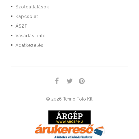
Szolgáltatások
■
Kapcsolat
■
ÁSZF
■
Vásárlási infó
■
Adatkezelés
■
© 2026 Tenno Foto Kft.