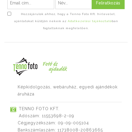
Feliratkozás
Hozzájárulok ahhoz, hogy a Tenno Foto Kft. hírlevelet,
ajánlatokat küldjön nekem az
Adatkezelési tájékoztató
ban
foglaltaknak megfelelően.
Képkidolgozás, webáruház, egyedi ajándékok
áruháza
TENNO FOTO KFT.
Adószám: 11553698-2-09
Cégjegyzékszám: 09-09-005104
Bankszámlaszám: 11738008-20863665