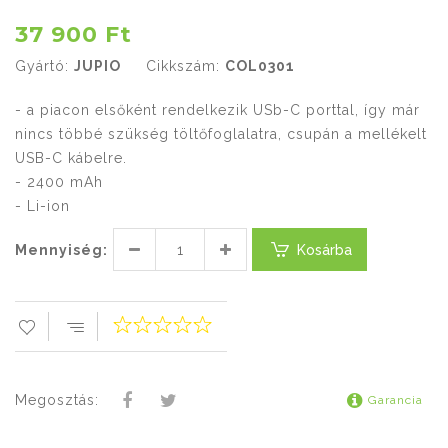
37 900 Ft
Gyártó:
JUPIO
Cikkszám:
COL0301
- a piacon elsőként rendelkezik USb-C porttal, így már
nincs többé szükség töltőfoglalatra, csupán a mellékelt
USB-C kábelre.
- 2400 mAh
- Li-ion
Mennyiség:
Kosárba
Megosztás:
Garancia