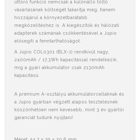
úttörő funkció nemcsak a különálló töltő
vásárlásának költségét takarítja meg, hanem
hozzájárul a környezetbarátabb
megközelítéshez is. A kiegészítők és hálózati
adapterek számának csökkentésével a Jupio
elősegíti a fenntarthatóságot.
A Jupio COL0301 (BLX-1) rendkívül nagy,
2400mAh / 17,3Wh kapacitással rendelkezik,
míg a gyári akkumulátor csak 2130mAh
kapacitású.
A prémium A-osztályú akkumulátorcelláknak és
a Jupio gyárban végzett alapos tesztelésnek
köszönhetően nem kevesebb, mint 3 év gyártói
garanciát tudunk nyújtani!
Méret: 54,7 x 39 x 20,6 mm