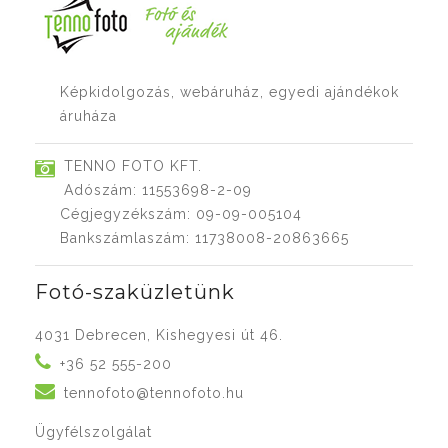
Képkidolgozás, webáruház, egyedi ajándékok
áruháza
TENNO FOTO KFT.
Adószám: 11553698-2-09
Cégjegyzékszám: 09-09-005104
Bankszámlaszám: 11738008-20863665
Fotó-szaküzletünk
4031 Debrecen, Kishegyesi út 46.
+36 52 555-200
tennofoto@tennofoto.hu
Ügyfélszolgálat