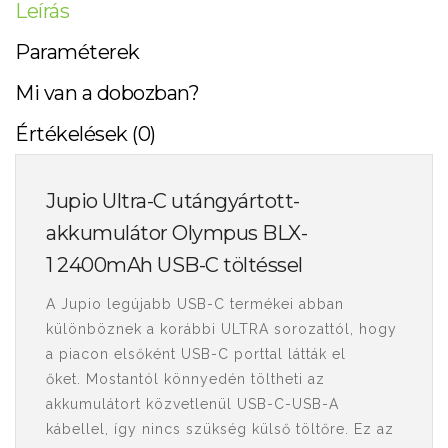
Leírás
Paraméterek
Mi van a dobozban?
Értékelések (0)
Jupio Ultra-C utángyártott-
akkumulátor Olympus BLX-
1 2400mAh USB-C töltéssel
A Jupio legújabb USB-C termékei abban
különböznek a korábbi ULTRA sorozattól, hogy
a piacon elsőként USB-C porttal látták el
őket. Mostantól könnyedén töltheti az
akkumulátort közvetlenül USB-C-USB-A
kábellel, így nincs szükség külső töltőre. Ez az