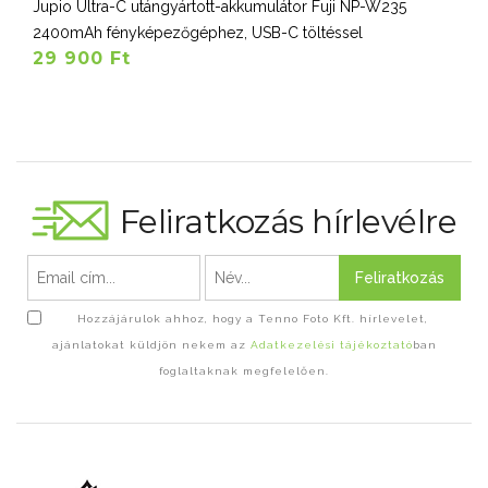
Jupio Ultra-C utángyártott-akkumulátor Fuji NP-W235
2400mAh fényképezőgéphez, USB-C töltéssel
29 900 Ft
Feliratkozás hírlevélre
Feliratkozás
Hozzájárulok ahhoz, hogy a Tenno Foto Kft. hírlevelet,
ajánlatokat küldjön nekem az
Adatkezelési tájékoztató
ban
foglaltaknak megfelelően.