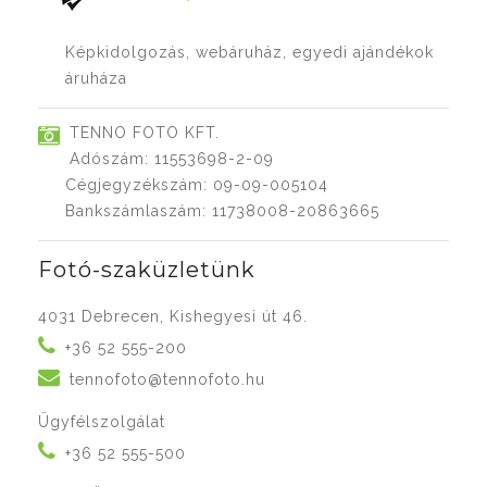
Képkidolgozás, webáruház, egyedi ajándékok
áruháza
TENNO FOTO KFT.
Adószám: 11553698-2-09
Cégjegyzékszám: 09-09-005104
Bankszámlaszám: 11738008-20863665
Fotó-szaküzletünk
4031 Debrecen, Kishegyesi út 46.
+36 52 555-200
tennofoto@tennofoto.hu
Ügyfélszolgálat
+36 52 555-500