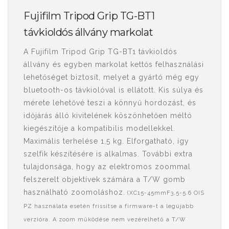
Fujifilm Tripod Grip TG-BT1
távkioldós állvány markolat
A Fujifilm Tripod Grip TG-BT1 távkioldós
állvány és egyben markolat kettős felhasználási
lehetőséget biztosít, melyet a gyártó még egy
bluetooth-os távkiolóval is ellátott. Kis súlya és
mérete lehetővé teszi a könnyű hordozást, és
időjárás álló kivitelének köszönhetően méltó
kiegészítője a kompatibilis modellekkel.
Maximális terhelése 1,5 kg. Elforgatható, így
szelfik készítésére is alkalmas. További extra
tulajdonsága, hogy az elektromos zoommal
felszerelt objektívek számára a T/W gomb
használható zoomoláshoz.
(XC15-45mmF3.5-5.6 OIS
PZ használata esetén frissítse a firmware-t a legújabb
verzióra. A zoom működése nem vezérelhető a T/W