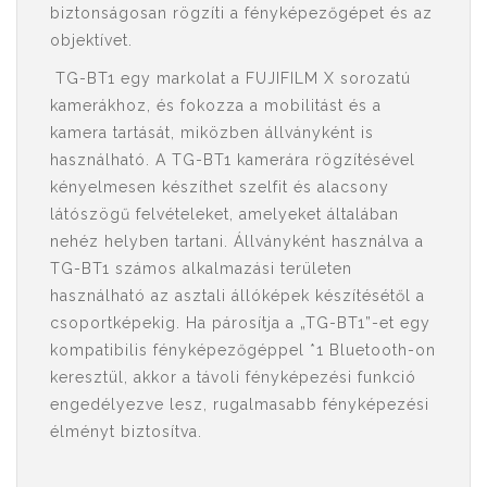
biztonságosan rögzíti a fényképezőgépet és az
objektívet.
TG-BT1 egy markolat a FUJIFILM X sorozatú
kamerákhoz, és fokozza a mobilitást és a
kamera tartását, miközben állványként is
használható. A TG-BT1 kamerára rögzítésével
kényelmesen készíthet szelfit és alacsony
látószögű felvételeket, amelyeket általában
nehéz helyben tartani. Állványként használva a
TG-BT1 számos alkalmazási területen
használható az asztali állóképek készítésétől a
csoportképekig. Ha párosítja a „TG-BT1”-et egy
kompatibilis fényképezőgéppel *1 Bluetooth-on
keresztül, akkor a távoli fényképezési funkció
engedélyezve lesz, rugalmasabb fényképezési
élményt biztosítva.