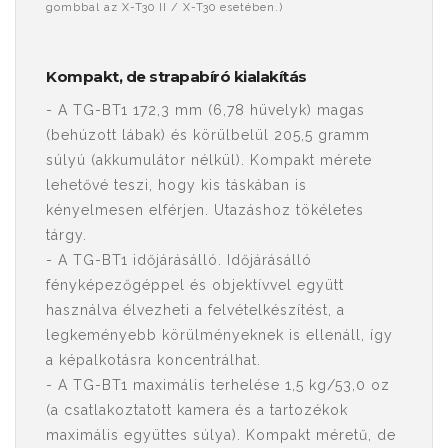
gombbal az X-T30 II / X-T30 esetében.)
Kompakt, de strapabíró kialakítás
- A TG-BT1 172,3 mm (6,78 hüvelyk) magas
(behúzott lábak) és körülbelül 205,5 gramm
súlyú (akkumulátor nélkül). Kompakt mérete
lehetővé teszi, hogy kis táskában is
kényelmesen elférjen. Utazáshoz tökéletes
tárgy.
- A TG-BT1 időjárásálló. Időjárásálló
fényképezőgéppel és objektívvel együtt
használva élvezheti a felvételkészítést, a
legkeményebb körülményeknek is ellenáll, így
a képalkotásra koncentrálhat.
- A TG-BT1 maximális terhelése 1,5 kg/53,0 oz
(a csatlakoztatott kamera és a tartozékok
maximális együttes súlya). Kompakt méretű, de