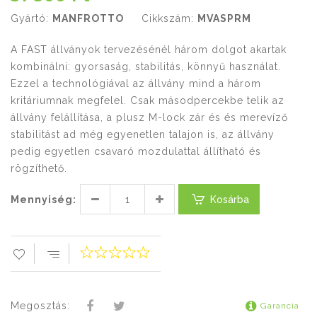
Gyártó:
MANFROTTO
Cikkszám:
MVASPRM
A FAST állványok tervezésénél három dolgot akartak
kombinálni: gyorsaság, stabilitás, könnyű használat.
Ezzel a technológiával az állvány mind a három
kritáriumnak megfelel. Csak másodpercekbe telik az
állvány felállítása, a plusz M-lock zár és és merevíző
stabilitást ad még egyenetlen talajon is, az állvány
pedig egyetlen csavaró mozdulattal állítható és
rögzíthető.
Mennyiség:
Kosárba
Megosztás:
Garancia