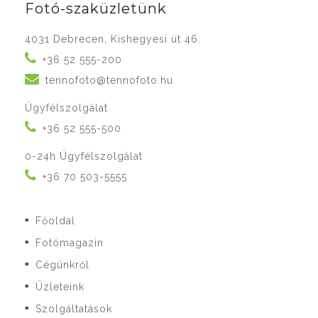
Fotó-szaküzletünk
4031 Debrecen, Kishegyesi út 46.
+36 52 555-200
tennofoto@tennofoto.hu
Ügyfélszolgálat
+36 52 555-500
0-24h Ügyfélszolgálat
+36 70 503-5555
Főoldal
■
Fotómagazin
■
Cégünkről
■
Üzleteink
■
Szolgáltatások
■