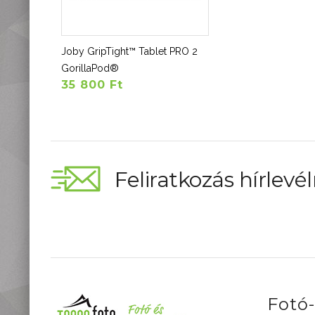
Joby GripTight™ Tablet PRO 2
GorillaPod®
35 800 Ft
Feliratkozás hírlevél
Fotó