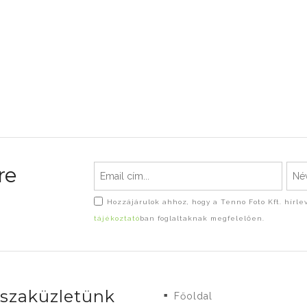
re
Hozzájárulok ahhoz, hogy a Tenno Foto Kft. hírl
tájékoztató
ban foglaltaknak megfelelően.
-szaküzletünk
Főoldal
■