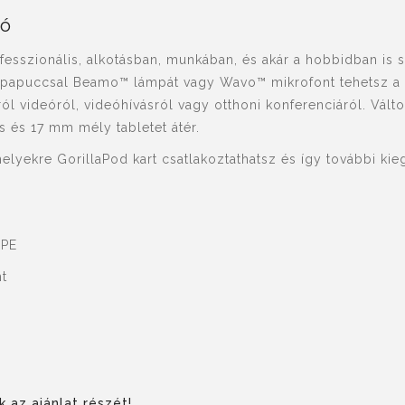
tó
fesszionális, alkotásban, munkában, és akár a hobbidban is s
upapuccsal Beamo™ lámpát vagy Wavo™ mikrofont tehetsz a 
ról videóról, videóhívásról vagy otthoni konferenciáról. Vál
s és 17 mm mély tabletet átér.
melyekre GorillaPod kart csatlakoztathatsz és így további kie
TPE
nt
 az ajánlat részét!