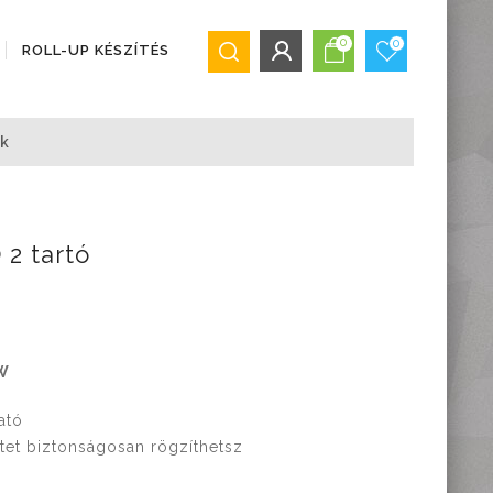
0
0
ROLL-UP KÉSZÍTÉS
BEJELENTKEZÉS/REGISZTRÁCIÓ
ők
Bejelentkezés
Regisztráció
Elfelejtett jelszó
 2 tartó
W
ató
tet biztonságosan rögzíthetsz