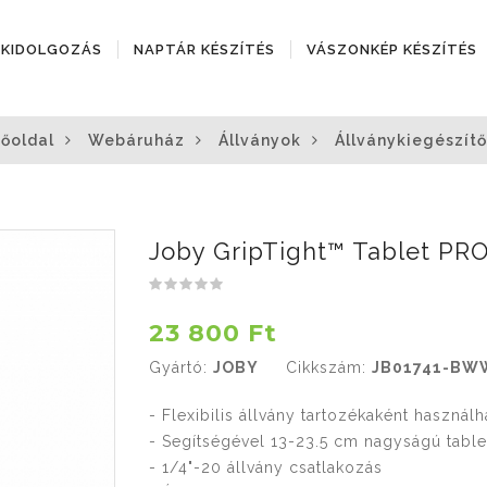
ÓKIDOLGOZÁS
NAPTÁR KÉSZÍTÉS
VÁSZONKÉP KÉSZÍTÉS
őoldal
Webáruház
Állványok
Állványkiegészít
Joby GripTight™ Tablet PRO
23 800 Ft
Gyártó:
JOBY
Cikkszám:
JB01741-BW
- Flexibilis állvány tartozékaként használh
- Segítségével 13-23.5 cm nagyságú table
- 1/4"-20 állvány csatlakozás