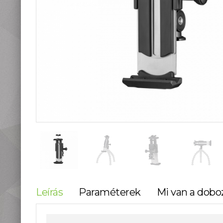
teleszkópok
Táskák, tokok
Okostelefon
kiegészítők
Könyvek
Fűthető ruházat
Fotóalbum, képkeret
Stúdió és labor
kellékek
Használt termékeink
Szúnyogriasztók
Mikroszkópok és
nagyítók
Lámpa, Fejlámpa
Hőkamera és éjjellátó
Időjárás állomás,
Leírás
Paraméterek
Mi van a dobo
hőmérő, óra
Vadkamerák