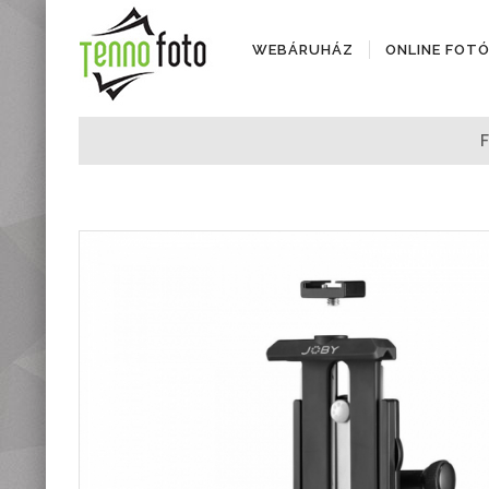
WEBÁRUHÁZ
ONLINE FOT
Fényképezőgépek
F
Objektívek
Objektív kiegészítők
Instax termékek
Videótechnika
Áramforrások
Adattárolók
Tisztító eszközök
Állványok
Diktafonok, Diktafon
tartozékok
Markolatok
Vakuk
Távcsövek,