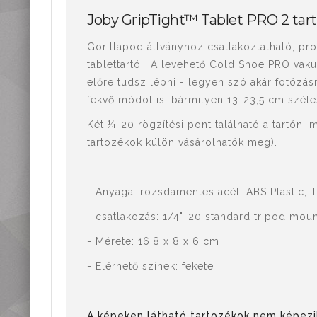
Mérőműszerek,
Joby GripTight™ Tablet PRO 2 tar
mérőeszközök
Kiegészítők,
Gorillapod állványhoz csatlakoztatható, pro
tartozékok
tablettartó. A levehető Cold Shoe PRO vak
előre tudsz lépni - legyen szó akár fotózás
fekvő módot is, bármilyen 13-23,5 cm széle
Két ¼-20 rögzítési pont található a tartón, 
tartozékok külön vásárolhatók meg).
- Anyaga: rozsdamentes acél, ABS Plastic, 
- csatlakozás: 1/4"-20 standard tripod mou
- Mérete: 16.8 x 8 x 6 cm
- Elérhető színek: fekete
A képeken látható tartozékok nem képezik