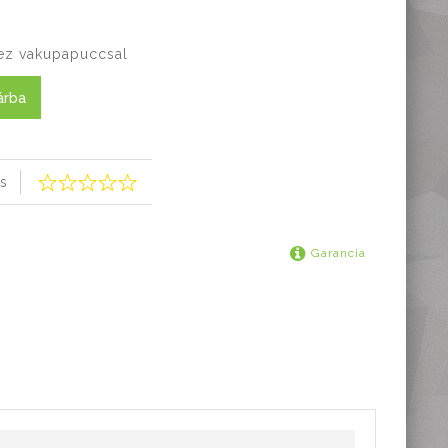
hez vakupapuccsal
árba
s
Garancia