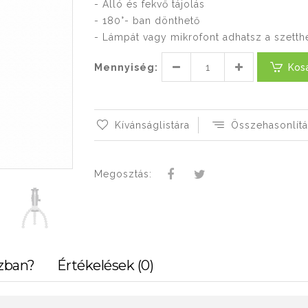
- Álló és fekvő tájolás
- 180°- ban dönthető
- Lámpát vagy mikrofont adhatsz a szett
Mennyiség:
Kos
Kívánságlistára
Összehasonlítá
Megosztás:
zban?
Értékelések (0)