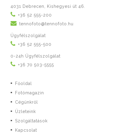
4031 Debrecen, Kishegyesi út 46.
+36 52 555-200
tennofoto@tennofoto.hu
Ügyfélszolgálat
+36 52 555-500
0-24h Ügyfélszolgálat
+36 70 503-5555
Főoldal
■
Fotómagazin
■
Cégünkről
■
Üzleteink
■
Szolgáltatások
■
Kapcsolat
■