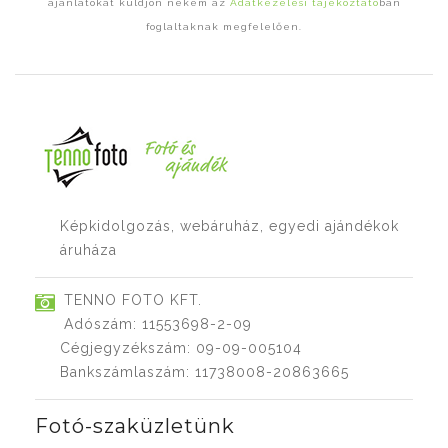
ajánlatokat küldjön nekem az
Adatkezelési tájékoztató
ban
foglaltaknak megfelelően.
Képkidolgozás, webáruház, egyedi ajándékok
áruháza
TENNO FOTO KFT.
Adószám: 11553698-2-09
Cégjegyzékszám: 09-09-005104
Bankszámlaszám: 11738008-20863665
Fotó-szaküzletünk