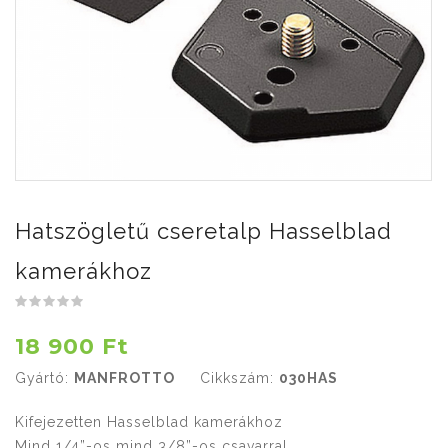
Hatszögletű cseretalp Hasselblad
kamerákhoz
18 900 Ft
Gyártó:
MANFROTTO
Cikkszám:
030HAS
Kifejezetten Hasselblad kamerákhoz
Mind 1/4”-os mind 3/8”-os csavarral