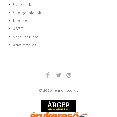
Üzleteink
■
Szolgáltatások
■
Kapcsolat
■
ÁSZF
■
Vásárlási infó
■
Adatkezelés
■
© 2026 Tenno Foto Kft.