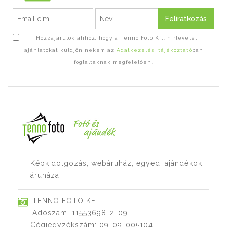
Feliratkozás
Hozzájárulok ahhoz, hogy a Tenno Foto Kft. hírlevelet,
ajánlatokat küldjön nekem az
Adatkezelési tájékoztató
ban
foglaltaknak megfelelően.
Képkidolgozás, webáruház, egyedi ajándékok
áruháza
TENNO FOTO KFT.
Adószám: 11553698-2-09
Cégjegyzékszám: 09-09-005104