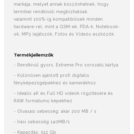
márkája, melyet annak köszönhetnek, hogy
termlkei rendkívüli megbízhatóak,
valamint 100%-ig kompatibilisek minden
hardware-rel, mint a GSM-ek, PDA-k, Notebook-
ok, MP3 lejátszók, Fotós és Videós eszközök.
Termékjellemzők
- Rendkívül gyors, Extreme Pro sorozatú kártya
- Különösen ajánlott profi digitális
fényképezőgépekhez és kamerákhoz
- Ideális 4K és Full HD videók rögzítésére és
RAW formátumú képekhez
- Olvasási sebesség: akár 200 MB / s
- Írási sebesség 140MB/s
- Kapacitás: 512 Gb