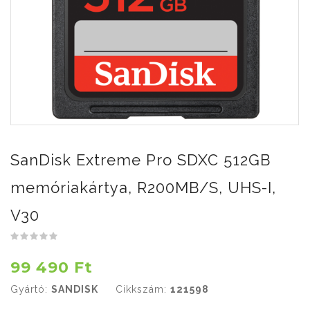
SanDisk Extreme Pro SDXC 512GB
memóriakártya, R200MB/S, UHS-I,
V30
99 490 Ft
Gyártó:
SANDISK
Cikkszám:
121598